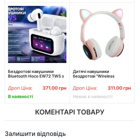
Бездротові навушники
Дитячі навушники
Bluetooth Hoco EW72 TWS з
бездротові "Wireless
сенсорним екраном 26X-29
earphone ST77M" Рожеві,
bluetooth навушники з
Дроп Ціна:
371.00
грн
Дроп Ціна:
311.00
грн
котячими вушками
В наявності
Немає в наявності
КОМЕНТАРІ ТОВАРУ
Залишити відповідь