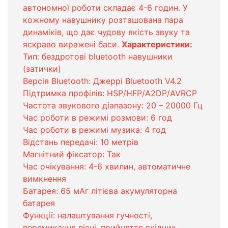
автономної роботи складає 4-6 годин. У
кожному навушнику розташована пара
динаміків, що дає чудову якість звуку та
яскраво виражені баси.
Характеристики:
Тип: бездротові bluetooth навушники
(затички)
Версія Bluetooth: Джеррі Bluetooth V4.2
Підтримка профілів: HSP/HFP/A2DP/AVRCP
Частота звукового діапазону: 20 – 20000 Гц
Час роботи в режимі розмови: 6 год
Час роботи в режимі музика: 4 год
Відстань передачі: 10 метрів
Магнітний фіксатор: Так
Час очікування: 4-6 хвилин, автоматичне
вимкнення
Батарея: 65 мАг літієва акумуляторна
батарея
Функції: налаштування гучності,
перемикання пісні, прийняття вхідних