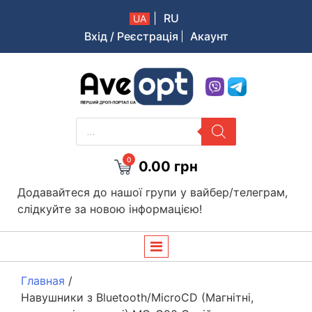
|
RU
UA
Вхід / Реєстрація
Акаунт
Aveopt – оптова дропшипінг платформа в Україні
PRODUCTS
SEARCH
0
0.00
грн
Додавайтеся до нашої групи у вайбер/телеграм,
слідкуйте за новою інформацією!
Главная
/
Навушники з Bluetooth/MicroCD (Магнітні,