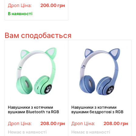
Дроп Ціна:
206.00
грн
В наявності
Вам сподобається
Навушники з котячими
Навушники з котячими
вушками Bluetooth та RGB
вушками бездротові з RGB
підсвіткою FM радіо,
підсвіткою FM радіо, micro
Підтримка карти пам'яті Cat
SD Cat MZ-023 Сині
Дроп Ціна:
208.00
грн
Дроп Ціна:
208.00
грн
MZ-023 Бірюзові
Немає в наявності
Немає в наявності