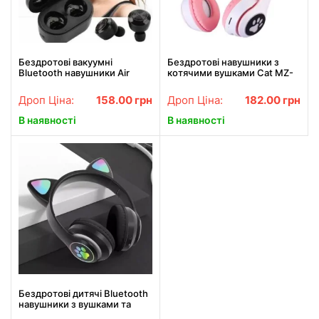
Бездротові вакуумні
Бездротові навушники з
Bluetooth навушники Air
котячими вушками Cat MZ-
Twins A6 TWS гарнітура з
023 Гарнітура з RGB
боксом для зарядки
підсвіткою FM microSD
Дроп Ціна:
158.00
грн
Дроп Ціна:
182.00
грн
Рожеві
В наявності
В наявності
Бездротові дитячі Bluetooth
навушники з вушками та
підсвіткою Cat-23M Чорний