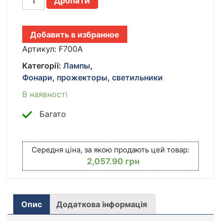
Дропати
СКЛАДНАЯ
БЕСТЕНЕВАЯ
LED
Добавить в избранное
ЛАМПА
F-
Артикул:
F700A
700A,
Категорії:
Лампы
,
БЕЛАЯ
Фонари, прожекторы, светильники
КІЛЬКІСТЬ
В наявності
Багато
Середня ціна, за якою продають цей товар:
2,057.90
грн
Опис
Додаткова інформація