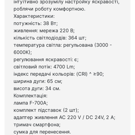
інтуїтивно зрозумілу настройку яскравості,
роблячи роботу комфортною.
Характеристики:
потужність: 38 Вт;
живлення: мережа 220 В;
кількість світлодіодів: 364 шт;
температура світла: регульована (3000 -
6000К);
регулювання яскравості: є;
світловий потік: 4700 Lm;
індекс передачі кольорів: (CRI) ^ ≥90;
ширина дуги: 65 см;
висота дуги: 34 см.
Комплектація:
лампа F-700A;
комплект підставок (2 шт);
адаптер живлення AC 220 V / DC 24V, 2 A;
тримач смартфона;
сумка для перенесення.