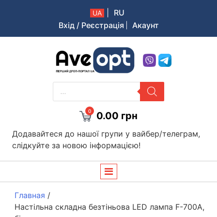
|
RU
UA
Вхід / Реєстрація
Акаунт
Aveopt – оптова дропшипінг платформа в Україні
PRODUCTS
SEARCH
0
0.00
грн
Додавайтеся до нашої групи у вайбер/телеграм,
слідкуйте за новою інформацією!
Главная
/
Настільна складна безтіньова LED лампа F-700A,