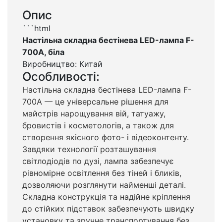
Опис
```html
Настільна складна бестінева LED-лампа F-
700A, біла
Виробництво: Китай
Особливості:
Настільна складна бестінева LED-лампа F-
700A — це універсальне рішення для
майстрів нарощування вій, татуажу,
бровистів і косметологів, а також для
створення якісного фото- і відеоконтенту.
Завдяки технології розташування
світлодіодів по дузі, лампа забезпечує
рівномірне освітлення без тіней і бликів,
дозволяючи розглянути найменші деталі.
Складна конструкція та надійне кріплення
до стійких підставок забезпечують швидку
установку та зручне транспортування без