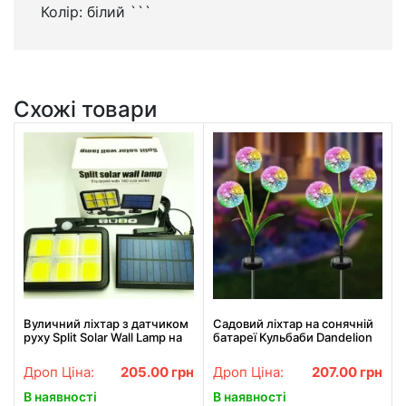
Колір: білий ```
Схожі товари
Вуличний ліхтар з датчиком
Садовий ліхтар на сонячній
руху Split Solar Wall Lamp на
батареї Кульбаби Dandelion
сонячній батареї nf-160c
Garden Lights
Дроп Ціна:
205.00
грн
Дроп Ціна:
207.00
грн
В наявності
В наявності