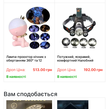
Лампа-проєктор нічник з
Потужний, яскравий,
обертанням 360° та 12
комфортний Налобний
змінними слайдами, LED
Ліхтар Bailong RJ 3000 Т6.
настільна декоративна
Найкраща Ціна!
Дроп Ціна:
513.00
грн
Дроп Ціна:
192.00
грн
В наявності
В наявності
Вам сподобається