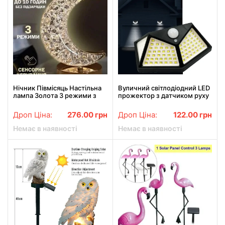
Нічник Півмісяць Настільна
Вуличний світлодіодний LED
лампа Золота 3 режими з
прожектор з датчиком руху
кристалами Акумуляторна
Wall lamp LF-1728A
від USB
Дроп Ціна:
276.00
грн
Дроп Ціна:
122.00
грн
Немає в наявності
Немає в наявності