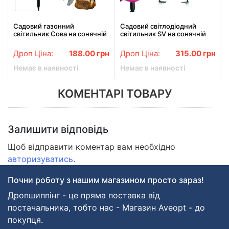
Садовий газонний
Садовий світлодіодний
світильник Сова на сонячній
світильник SV на сонячній
батареї водонепроникний
батареї у вигляді Фламінго 3
45 см
шт Фіолетовий
Дроп Ціна:
188.00
грн
Дроп Ціна:
315.00
грн
Немає в наявності
Немає в наявності
КОМЕНТАРІ ТОВАРУ
Залишити відповідь
Щоб відправити коментар вам необхідно
авторизуватись
.
Почни роботу з нашим магазином просто зараз!
Дропшиппінг - це пряма поставка від
постачальника, тобто нас - Магазин Aveopt - до
покупця.