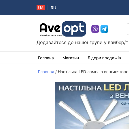
|
UA
RU
Aveopt – оптова дропшипінг платформа в 
Додавайтеся до нашої групи у вайбер/т
Головна
Магазин
Лідери продажів
Главная
/
Настільна LED лампа з вентилятор