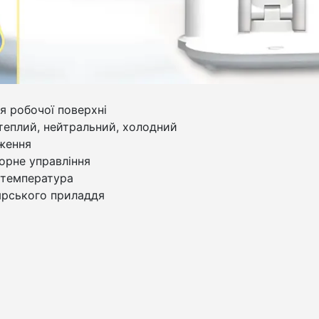
я робочої поверхні
еплий, нейтральний, холодний
ження
орне управління
 температура
ярського приладдя