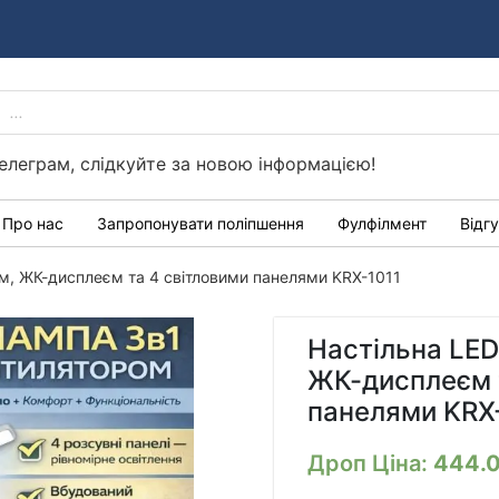
PRODUCTS
Україні
SEARCH
елеграм, слідкуйте за новою інформацією!
Про нас
Запропонувати поліпшення
Фулфілмент
Відг
ом, ЖК-дисплеєм та 4 світловими панелями KRX-1011
Настільна LED
ЖК-дисплеєм 
панелями KRX
Дроп Ціна:
444.