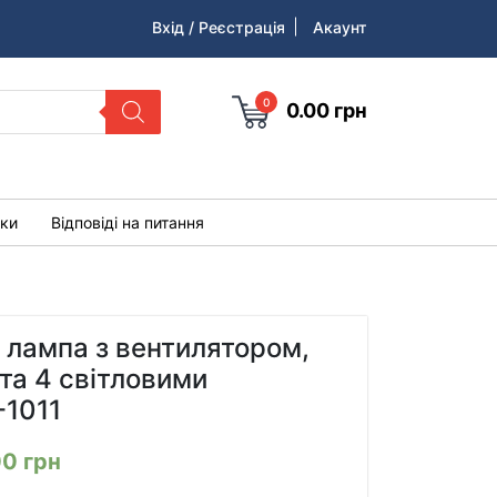
Вхід / Реєстрація
Акаунт
0
0.00
грн
уки
Відповіді на питання
 лампа з вентилятором,
та 4 світловими
-1011
00
грн