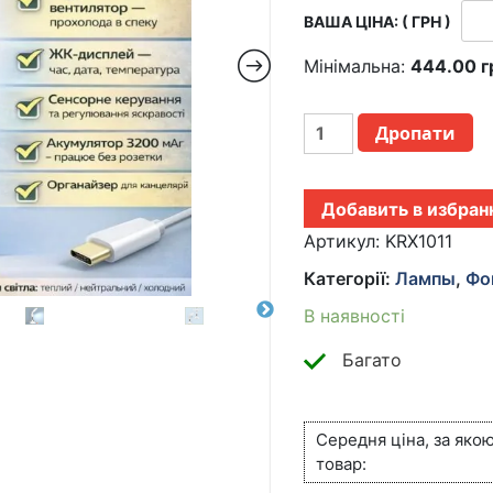
ВАША ЦІНА: ( ГРН )
Мінімальна:
444.00
г
НАСТОЛЬНАЯ
Дропати
LED
ЛАМПА С
ВЕНТИЛЯТОРОМ,
Добавить в избран
ЖК-
ДИСПЛЕЕМ
Артикул:
KRX1011
И
Категорії:
Лампы
,
Фо
4
СВЕТОВЫМИ
В наявності
ПАНЕЛЯМИ KRX-
1011
Багато
КІЛЬКІСТЬ
Середня ціна, за яко
товар: