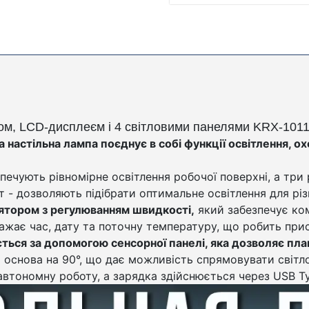
ом, LCD-дисплеєм і 4 світловими панелями
KRX-101
 настільна лампа поєднує в собі функції освітлення, 
езпечують рівномірне освітлення робочої поверхні, а тр
т - дозволяють підібрати оптимальне освітлення для різ
тором з регулюванням швидкості,
який забезпечує ком
жає час, дату та поточну температуру, що робить прис
ться за допомогою сенсорної панелі, яка дозволяє пла
а основа на 90°, що дає можливість спрямовувати світло
автономну роботу, а зарядка здійснюється через USB T