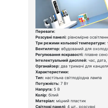
Переваги:
Розсувні панелі:
рівномірне освітленн
Три режими кольової температури:
т
Вентилятор:
вбудований для охолод
Регулювання яскравості:
плавне сенс
Інтелектуальний дисплей:
час, дата,
Органайзер:
два тримачі для канцел
Характеристики:
Тип:
настільна світлодіодна лампа
Потужність:
7 Вт
Напруга:
5 В
Колір:
білий
Матеріал:
міцний пластик
Світлові панелі:
4 шт., розсувні