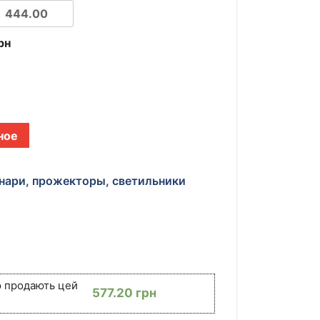
рн
ное
нари, прожекторы, светильники
ю продають цей
577.20
грн