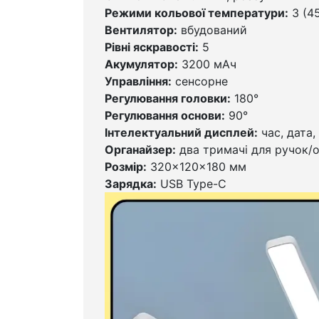
Режими кольової температури:
3 (4
Вентилятор:
вбудований
Рівні яскравості:
5
Акумулятор:
3200 мАч
Управління:
сенсорне
Регулювання головки:
180°
Регулювання основи:
90°
Інтелектуальний дисплей:
час, дата,
Органайзер:
два тримачі для ручок/о
Розмір:
320×120×180 мм
Зарядка:
USB Type-C