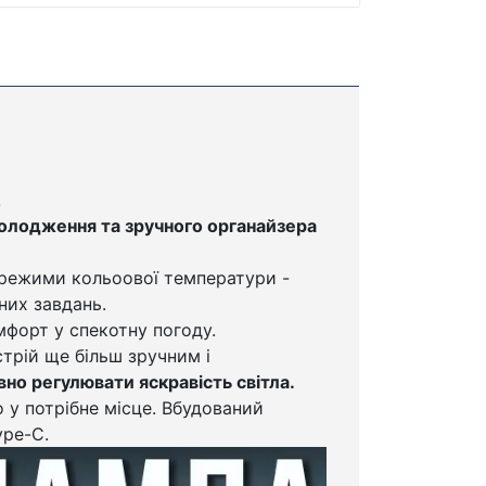
1
охолодження та зручного органайзера
и режими кольоової температури -
них завдань.
форт у спекотну погоду.
трій ще більш зручним і
вно регулювати яскравість світла.
 у потрібне місце. Вбудований
ype-C.