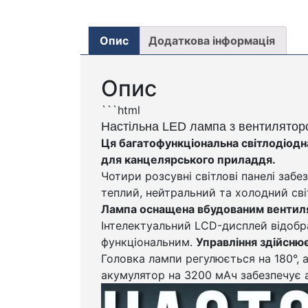
Опис
Додаткова інформація
Опис
```html
Настільна LED лампа з вентилятор
Ця багатофункціональна світлодіодна
для канцелярського приладдя.
Чотири розсувні світлові панелі заб
теплий, нейтральний та холодний сві
Лампа оснащена вбудованим вентиля
Інтелектуальний LCD-дисплей відобра
функціональним.
Управління здійснює
Головка лампи регулюється на 180°, 
акумулятор на 3200 мАч забезпечує 