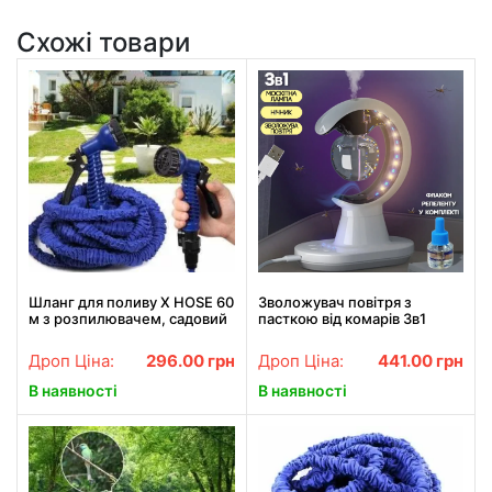
Схожі товари
Шланг для поливу X HOSE 60
Зволожувач повітря з
м з розпилювачем, садовий
пасткою від комарів 3в1
шланг, поливальний шланг
Humidifier Mosquito Trap
для саду
москітна лампа з підсвіткою
Дроп Ціна:
296.00
грн
Дроп Ціна:
441.00
грн
ONL
В наявності
В наявності