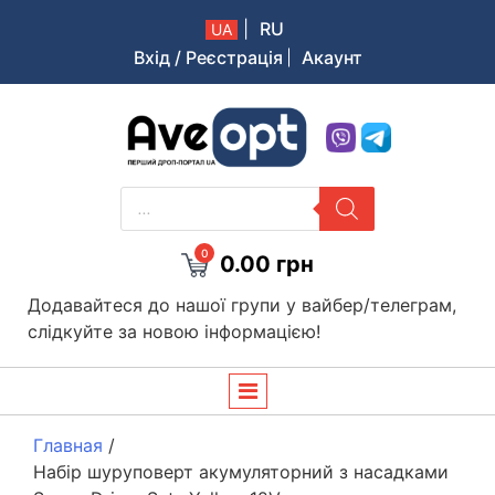
|
RU
UA
Вхід / Реєстрація
Акаунт
Aveopt – оптова дропшипінг платформа в Україні
PRODUCTS
SEARCH
0
0.00
грн
Додавайтеся до нашої групи у вайбер/телеграм,
слідкуйте за новою інформацією!
Главная
/
Набір шуруповерт акумуляторний з насадками