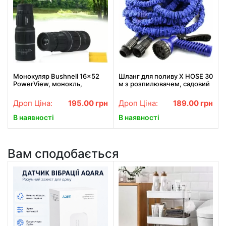
Монокуляр Bushnell 16x52
Шланг для поливу X HOSE 30
PowerView, монокль,
м з розпилювачем, садовий
Бушнел, підзорна труба з
шланг, поливний шланг для
чохлом
саду СИНІЙ
Дроп Ціна:
195.00
грн
Дроп Ціна:
189.00
грн
В наявності
В наявності
Вам сподобається