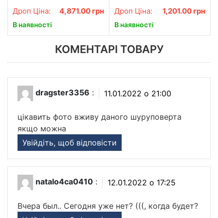
колонкою та USB, сенсорна
затискачами та тисками,
Дроп Ціна:
4,871.00
грн
Дроп Ціна:
1,201.00
грн
підсвітка, екокожа, сіра
навантаження до 100 кг, для
гаража та майстерні
В наявності
В наявності
КОМЕНТАРІ ТОВАРУ
dragster3356
:
11.01.2022 о 21:00
цікавить фото вживу даного шуруповерта
якщо можна
Увійдіть, щоб відповісти
natalo4ca0410
:
12.01.2022 о 17:25
Вчера был.. Сегодня уже нет? (((, когда будет?