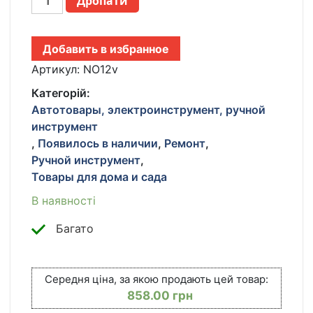
Дропати
ШУРУПОВЕРТ
АККУМУЛЯТОРНЫЙ
С
Добавить в избранное
НАСАДКАМИ
SCREW
Артикул:
NO12v
DRIVER
Категорій:
SETS
Автотовары, электроинструмент, ручной
YELLOW
инструмент
12V
ПОЛНЫЙ
,
Появилось в наличии
,
Ремонт
,
КОМПЛЕКТ
Ручной инструмент
,
В
Товары для дома и сада
ЧЕМОДАНЕ!
В наявності
КІЛЬКІСТЬ
Багато
Середня ціна, за якою продають цей товар:
858.00
грн