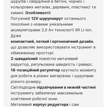
шурупів і свердління в бетоні, чорних і
кольорових металах, деревині, пластмасі та
камені.
Особливості:
Потужний
12V шурупокрут
останнього
покоління з новими унікальними
акумуляторами 2,0 Ач технології XR Li-Ion.
Дуже
компактний, легкий і ергономічний дизайн
,
що дозволяє використовувати інструмент в
обмеженому просторі.
2-швидкісний
повністю металевий
редуктор, регульована швидкість і реверс.
18-позиційний регулятор
крутного моменту
для роботи в різних матеріалах і шурупами
різного розміру.
Світлодіодне
підсвічування в нижній частині
інструменту забезпечує максимальне
освітлення робочої зони.
Металевий
корпус редуктора
і сам