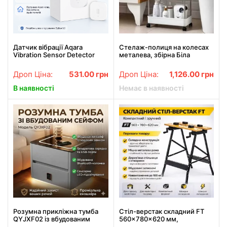
Датчик вібрації Aqara
Стелаж-полиця на колесах
Vibration Sensor Detector
металева, збірна Біла
Дроп Ціна:
531.00
грн
Дроп Ціна:
1,126.00
грн
В наявності
Немає в наявності
Розумна прикліжна тумба
Стіл-верстак складний FT
QYJXF02 із вбудованим
560×780×620 мм,
кодовим сейфом, Bluetooth-
портативний робочий стіл з