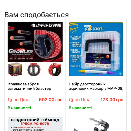
Вам сподобається
Іграшкова зброя
Набір двосторонніх
автоматичний бластер
акрилових маркерів MAP-08,
Growler на 28 зарядів,
36 шт / 72 кольори, з
працює від акумулятора
кулястим наконечником, у
Дроп Ціна:
502.00
грн
Дроп Ціна:
173.00
грн
прозорому кейсі
В наявності
В наявності