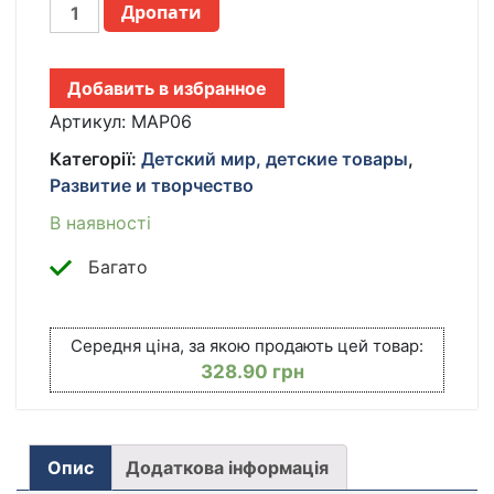
НАБОР
Дропати
ДВУСТОРОННИХ
АКРИЛОВЫХ
МАРКЕРОВ
Добавить в избранное
ДЛЯ
РИСОВАНИЯ
Артикул:
MAP06
(60
Категорії:
Детский мир, детские товары
,
ШТ-120
Развитие и творчество
ЦВЕТА)
ACRYLIC
В наявності
(MAP-
06)
Багато
В
ПРОЗРАЧНОМ
БОКСЕ.
Середня ціна, за якою продають цей товар:
ДЕТСКИЕ
328.90
грн
МАРКЕРЫ
КІЛЬКІСТЬ
Опис
Додаткова інформація