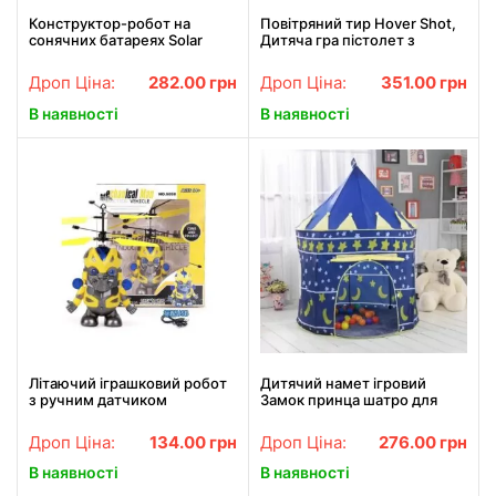
Конструктор-робот на
Повітряний тир Hover Shot,
сонячних батареях Solar
Дитяча гра пістолет з
Robot 13 в 1 дитячий 2115
дротиками та літаючі мішені
Дроп Ціна:
282.00
грн
Дроп Ціна:
351.00
грн
В наявності
В наявності
Літаючий іграшковий робот
Дитячий намет ігровий
з ручним датчиком
Замок принца шатро для
Mechanical Man 5058
дому та вулиці
Дроп Ціна:
134.00
грн
Дроп Ціна:
276.00
грн
В наявності
В наявності