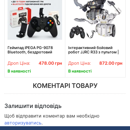
Геймпад iPEGA PG-9078
Інтерактивний бойовий
Bluetooth, бездротовий
робот JJRC R33 з пультом |
джойстик для Android, iOS,
ІК-управління, світло, звук,
ПК, універсальний, чорний
стрільба, танці
Дроп Ціна:
478.00
грн
Дроп Ціна:
872.00
грн
В наявності
В наявності
КОМЕНТАРІ ТОВАРУ
Залишити відповідь
Щоб відправити коментар вам необхідно
авторизуватись
.