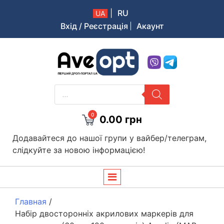
|
RU
UA
Вхід / Реєстрація
Акаунт
Aveopt – оптова дропшипінг платформа в Україні
PRODUCTS
SEARCH
0
0.00
грн
Додавайтеся до нашої групи у вайбер/телеграм,
слідкуйте за новою інформацією!
Главная
/
Набір двосторонніх акрилових маркерів для