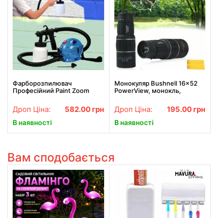
Фарборозпилювач
Монокуляр Bushnell 16x52
Професійний Paint Zoom
PowerView, монокль,
Бушнел, підзорна труба з
чохлом
Дроп Ціна:
582.00
грн
Дроп Ціна:
195.00
грн
В наявності
В наявності
Вам сподобається