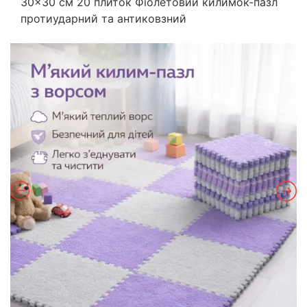
30×30 см 20 плиток Фіолетовий килимок-пазл
протиударний та антиковзний