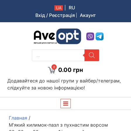
|
RU
UA
Вхід / Реєстрація
Акаунт
Aveopt – оптова дропшипінг платформа в Україні
PRODUCTS
SEARCH
0
0.00
грн
Додавайтеся до нашої групи у вайбер/телеграм,
слідкуйте за новою інформацією!
Главная
/
М'який килимок-пазл з пухнастим ворсом