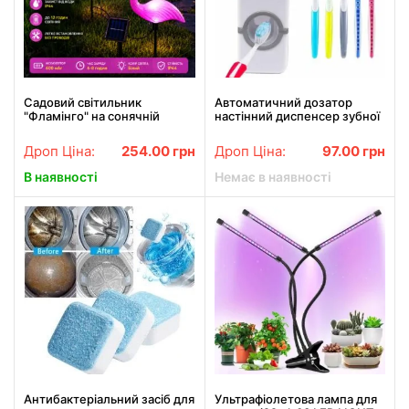
Садовий світильник
Автоматичний дозатор
"Фламінго" на сонячній
настінний диспенсер зубної
батареї з LED-підсвіткою,
пасти NEW
декоративний, рожевий
Дроп Ціна:
254.00
грн
Дроп Ціна:
97.00
грн
26X-76 набір 3 шт в упаковці
В наявності
Немає в наявності
Антибактеріальний засіб для
Ультрафіолетова лампа для