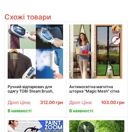
Схожі товари
Ручний відпарювач для
Антимоскітна магнітна
одягу TOBI Steam Brush,
шторка "Magic Mesh" сітка
паровий праска, щітка-
на двері, аналог штора,
праска
210х100
Дроп Ціна:
312.00
грн
Дроп Ціна:
103.00
грн
В наявності
В наявності