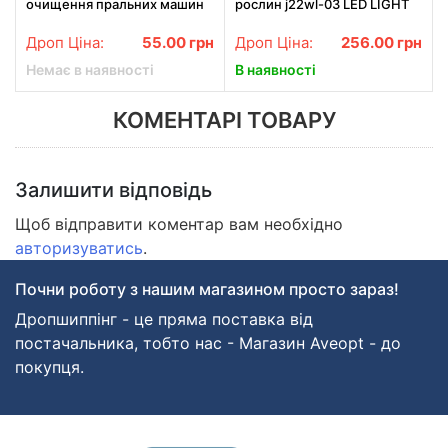
очищення пральних машин
рослин j22wl-03 LED LIGHT
Washing mashine cleaner №2
Повний спектр 3 голови LED
у шипучих таблетках 12 шт у
Дроп Ціна:
55.00
грн
Дроп Ціна:
256.00
грн
упаковці
Немає в наявності
В наявності
КОМЕНТАРІ ТОВАРУ
Залишити відповідь
Щоб відправити коментар вам необхідно
авторизуватись
.
Почни роботу з нашим магазином просто зараз!
Дропшиппінг - це пряма поставка від
постачальника, тобто нас - Магазин Aveopt - до
покупця.