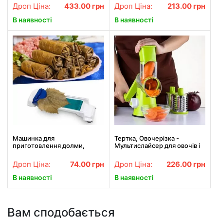
підтримкою теплового
Series Multipro шинковарка
Дроп Ціна:
433.00
грн
Дроп Ціна:
213.00
грн
режиму
В наявності
В наявності
Машинка для
Тертка, Овочерізка -
приготовлення долми,
Мультислайсер для овочів і
голубців "Dolmer"
фруктів Kitchen Master
Дроп Ціна:
74.00
грн
Дроп Ціна:
226.00
грн
В наявності
В наявності
Вам сподобається