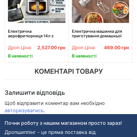
Електрична
Електрична машинка для
аерофритюрниця 14л з
приготування домашньої
сенсорною панеллю та
локшини XL-859 Біла
смотровим вікном BITEK BT-
Пристрій для виробництва
Дроп Ціна:
2,527.00
грн
Дроп Ціна:
469.00
грн
5395 4800W
локшини
В наявності
В наявності
КОМЕНТАРІ ТОВАРУ
Залишити відповідь
Щоб відправити коментар вам необхідно
авторизуватись
.
Почни роботу з нашим магазином просто зараз!
Дропшиппінг - це пряма поставка від