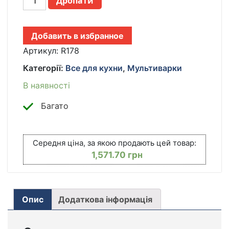
Дропати
РИСОВАРКА
RAF
R.178
Добавить в избранное
С
АНТИПРИГАРНОЙ
Артикул:
R178
ЧАШЕЙ
Категорії:
Все для кухни
,
Мультиварки
ЭЛЕКТРИЧЕСКАЯ
5Л
В наявності
900
ВТ
Багато
КІЛЬКІСТЬ
Середня ціна, за якою продають цей товар:
1,571.70
грн
Опис
Додаткова інформація