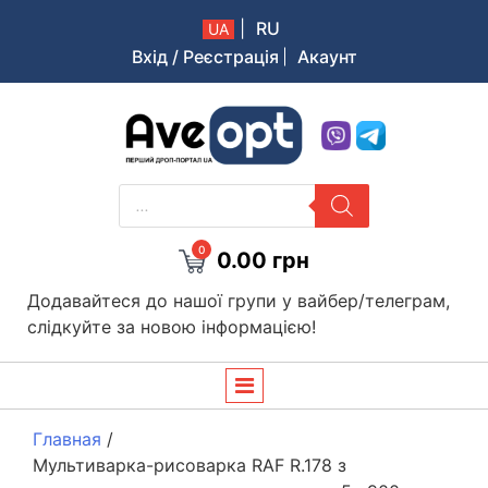
|
RU
UA
Вхід / Реєстрація
Акаунт
Aveopt – оптова дропшипінг платформа в Україні
PRODUCTS
SEARCH
0
0.00
грн
Додавайтеся до нашої групи у вайбер/телеграм,
слідкуйте за новою інформацією!
Главная
/
Мультиварка-рисоварка RAF R.178 з