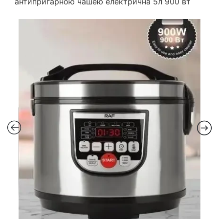
антипригарною чашею електрична 5л 900 вт