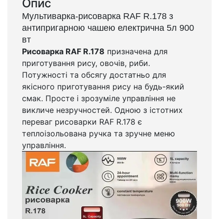
Опис
Мультиварка-рисоварка RAF R.178 з
антипригарною чашею електрична 5л 900
вт
Рисоварка RAF R.178
призначена для
приготування рису, овочів, риби.
Потужності та обсягу достатньо для
якісного приготування рису на будь-який
смак. Просте і зрозуміле управління не
викличе незручностей. Одною з істотних
переваг рисоварки RAF R.178 є
теплоізольована ручка та зручне меню
управління.