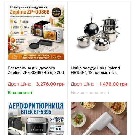
Електрична піч-духовка
Набір посуду Haus Roland
Zepline ZP-00368 (45 л, 2200
HR150-1, 12 предметів з
Вт), нержавіюча сталь
нержавіючої сталі: каструлі
2,7/3,6/6,1 л, каструля 1,9 л,
Дроп Ціна:
3,276.00
грн
Дроп Ціна:
1,476.00
грн
сковорода 2,9 л, чайник
В наявності
Немає в наявності