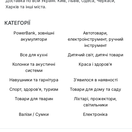
Доставка по всій Україні. Київ, Львів, Одеса, Черкаси,
Харків та інші міста.
КАТЕГОРІЇ
PowerBank, зовнішні
Автотовари,
акумулятори
електроінструмент, ручний
інструмент
Все для кухні
Дитячий світ, дитячі товари
Колонки та акустичні
Краса і здоров'я
системи
Навушники та гарнітура
З'явилося в наявності
Спорт, здоров'я, туризм
Товари для дому та саду
Товари для тварин
Ліхтарі, прожектори,
світильники
Валізи / Сумки
Електроніка