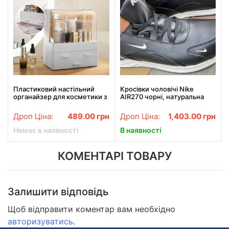
Пластиковий настільний
Кросівки чоловічі Nike
органайзер для косметики з
AIR270 чорні, натуральна
висувними шухлядами
шкіра
Cosmetic Storage Box
Дроп Ціна:
489.00
грн
Дроп Ціна:
1,403.00
грн
22х13.5х25.5 см
Немає в наявності
В наявності
КОМЕНТАРІ ТОВАРУ
Залишити відповідь
Щоб відправити коментар вам необхідно
авторизуватись
.