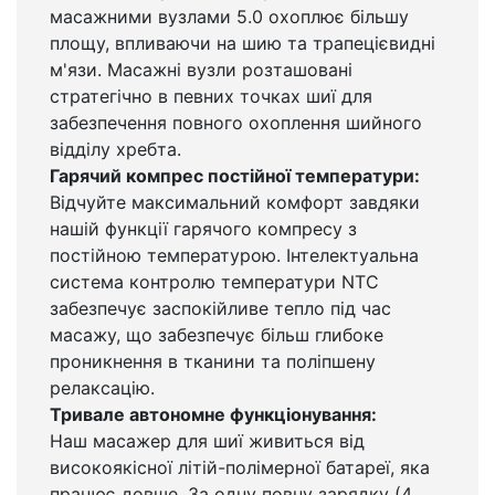
масажними вузлами 5.0 охоплює більшу
площу, впливаючи на шию та трапецієвидні
м'язи. Масажні вузли розташовані
стратегічно в певних точках шиї для
забезпечення повного охоплення шийного
відділу хребта.
Гарячий компрес постійної температури:
Відчуйте максимальний комфорт завдяки
нашій функції гарячого компресу з
постійною температурою. Інтелектуальна
система контролю температури NTC
забезпечує заспокійливе тепло під час
масажу, що забезпечує більш глибоке
проникнення в тканини та поліпшену
релаксацію.
Тривале автономне функціонування:
Наш масажер для шиї живиться від
високоякісної літій-полімерної батареї, яка
працює довше. За одну повну зарядку (4