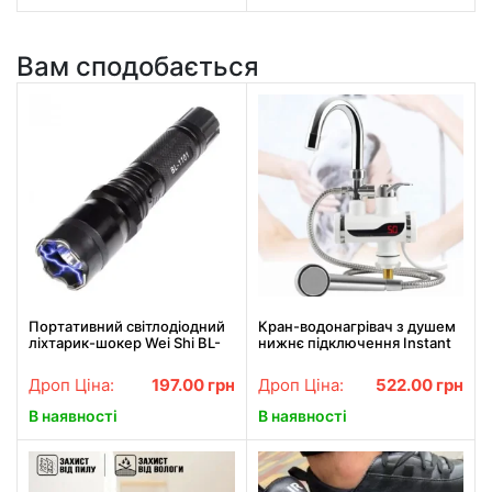
Вам сподобається
Портативний світлодіодний
Кран-водонагрівач з душем
ліхтарик-шокер Wei Shi BL-
нижнє підключення Instant
1101
electric heating water Faucet
FT-001
Дроп Ціна:
197.00
грн
Дроп Ціна:
522.00
грн
В наявності
В наявності