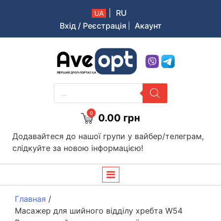
|
RU
UA
Вхід / Реєстрація
Акаунт
Aveopt – оптова дропшипінг платформа в Україні
PRODUCTS
SEARCH
0
0.00
грн
Додавайтеся до нашої групи у вайбер/телеграм,
слідкуйте за новою інформацією!
Главная
/
Масажер для шийного відділу хребта W54