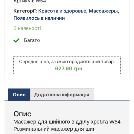
Артикул:
W54
РАЗМИНАЮЩИЙ
Категорії:
Красота и здоровье
,
Массажеры
,
МАССАЖЕР
Появилось в наличии
ДЛЯ
ШЕИ
В наявності
КІЛЬКІСТЬ
Багато
Середня ціна, за якою продають цей товар:
627.90
грн
Опис
Додаткова інформація
Опис
Масажер для шийного відділу хребта W54
Розминальний масажер для шиї