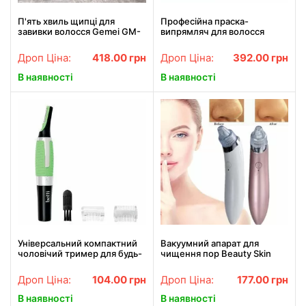
П'ять хвиль щипці для
Професійна праска-
завивки волосся Gemei GM-
випрямляч для волосся
2933, Щипці для завивки
Gemei GM-416
волосся АКЦІЯ
Дроп Ціна:
418.00
грн
Дроп Ціна:
392.00
грн
В наявності
В наявності
Універсальний компактний
Вакуумний апарат для
чоловічий тример для будь-
чищення пор Beauty Skin
якої частини тіла TC-6502.
Care Specialist XN-8030
Найкраща ціна!
Найкраща ціна!
Дроп Ціна:
104.00
грн
Дроп Ціна:
177.00
грн
В наявності
В наявності