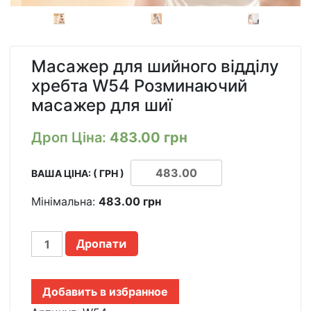
Масажер для шийного відділу
хребта W54 Розминаючий
масажер для шиї
Дроп Ціна:
483.00
грн
ВАША ЦІНА: ( ГРН )
Мінімальна:
483.00
грн
МАССАЖЕР
Дропати
ДЛЯ
ШЕЙНОГО
ОТДЕЛА
Добавить в избранное
ПОЗВОНОЧНИКА
W54