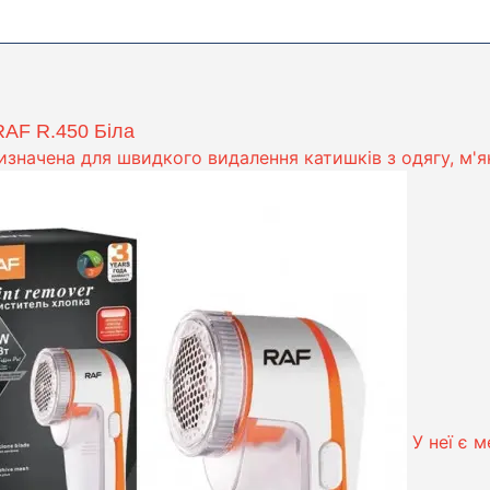
RAF R.450 Біла
значена для швидкого видалення катишків з одягу, м'як
У неї є м