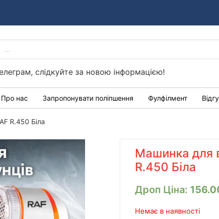
PRODUCTS
Україні
SEARCH
елеграм, слідкуйте за новою інформацією!
Про нас
Запропонувати поліпшення
Фулфілмент
Відг
AF R.450 Біла
Машинка для 
R.450 Біла
Дроп Ціна:
156.
Немає в наявності