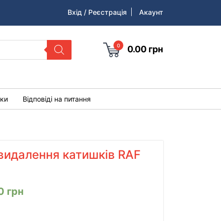
Вхід / Реєстрація
Акаунт
0
0.00
грн
уки
Відповіді на питання
видалення катишків RAF
00
грн