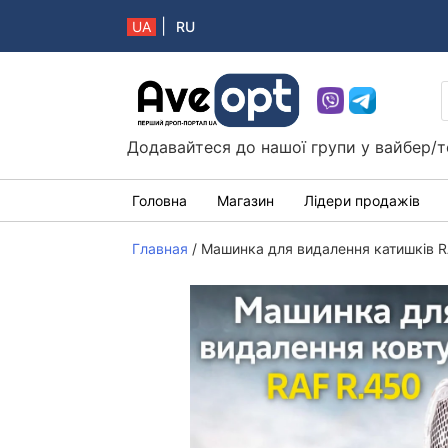
|
UA
RU
Aveopt – оптова дропшипінг платформа в 
Додавайтеся до нашої групи у вайбер/т
Головна
Магазин
Лідери продажів
Главная
/
Машинка для видалення катишків R