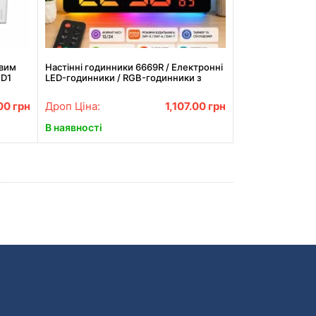
овим
Настінні годинники 6669R / Електронні
BD1
LED-годинники / RGB-годинники з
пультом
00
грн
Дроп Ціна:
1,107.00
грн
В наявності