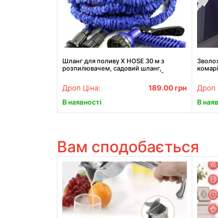
Шланг для поливу X HOSE 30 м з
Зволож
розпилювачем, садовий шланг,
комарі
поливний шланг для саду СИНІЙ
москіт
Дроп Ціна:
189.00
грн
Дроп 
В наявності
В ная
Вам сподобається