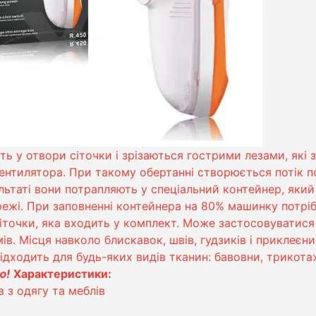
ь у отвори сіточки і зрізаються гострими лезами, які 
нтилятора. При такому обертанні створюється потік по
ьтаті вони потрапляють у спеціальний контейнер, який
жі. При заповненні контейнера на 80% машинку потрібно
очки, яка входить у комплект. Може застосовуватися як
мів. Місця навколо блискавок, швів, гудзиків і приклеєн
дходить для будь-яких видів тканин: бавовни, трикотаж
ю!
Характеристики:
 з одягу та меблів