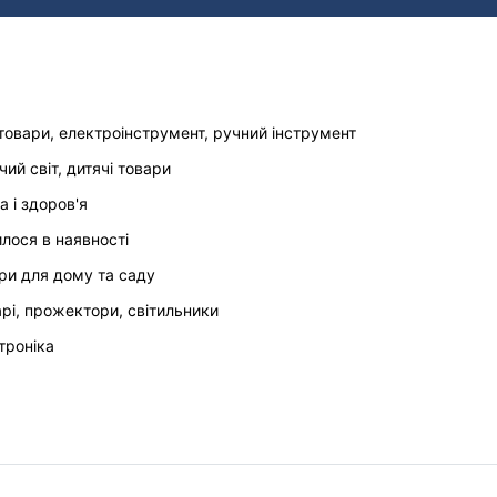
товари, електроінструмент, ручний інструмент
чий світ, дитячі товари
а і здоров'я
илося в наявності
ри для дому та саду
арі, прожектори, світильники
троніка