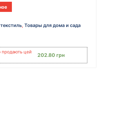
ное
текстиль
,
Товары для дома и сада
ю продають цей
202.80
грн