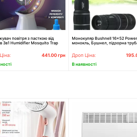
увач повітря з пасткою від
Монокуляр Bushnell 16x52 Power
в 3в1 Humidifier Mosquito Trap
монокль, Бушнел, підзорна труб
на лампа з підсвіткою ONL
чохлом
Ціна:
441.00
грн
Дроп Ціна:
195.
вності
В наявності