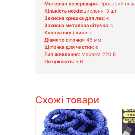
Матеріал резервуара
: Прозорий пла
Кількість ножів:
циклонні 3 шт
Захисна кришка для лез
: є
Захисна металева сіточка
: є
Кнопка вкл / викл
: є
Діаметр сіточки
: 45 мм
Щіточка для чистки
: є
Тип живлення
: Мережа 220 В
Потужність
: 5 В
Схожі товари