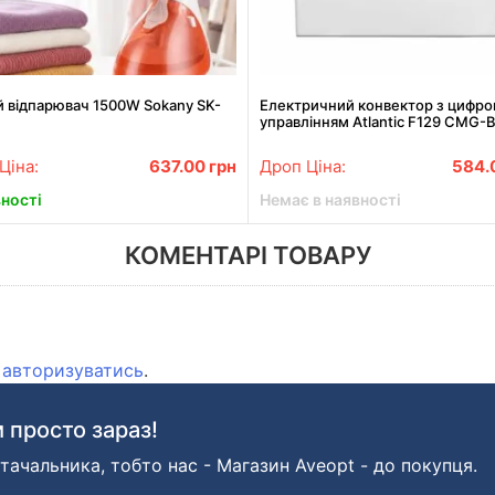
й відпарювач 1500W Sokany SK-
Електричний конвектор з цифр
управлінням Atlantic F129 CMG-
(2000 Вт)
Ціна:
637.00
грн
Дроп Ціна:
584.
вності
Немає в наявності
КОМЕНТАРІ ТОВАРУ
о
авторизуватись
.
 просто зараз!
тачальника, тобто нас - Магазин Aveopt - до покупця.