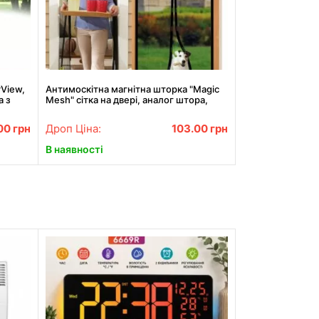
View,
Антимоскітна магнітна шторка "Magic
а з
Mesh" сітка на двері, аналог штора,
210х100
00
грн
Дроп Ціна:
103.00
грн
В наявності