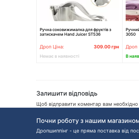
Ручна соковижималка для фруктів з
Ручни
затискачем Hand Juicer ST536
3050
Дроп Ціна:
309.00
грн
Дроп 
Немає в наявності
В ная
Залишити відповідь
Щоб відправити коментар вам необхідн
Почни роботу з нашим магазином
Дропшиппінг - це пряма поставка від пос