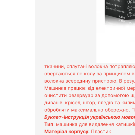
тканини, сплутані волокна потрапляют
обертаються по колу за принципом ве
волокна всередину пристрою. В резул
Машинка працює від електричної мере
очистити резервуар за допомогою щіт
диванів, крісел, штор, пледів та кили
обробляти максимально обережно. Пі
Буклет-інструкція українською мово
Тип
: машинка для видалення катишків
Матеріал корпусу
: Пластик