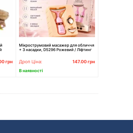
ий
Мікрострумовий масажер для обличчя
й
+ 3 насадки, D5296 Рожевий / Ліфтинг
масажер для шиї та обличчя / Масажер
для очей
00
грн
Дроп Ціна:
147.00
грн
В наявності