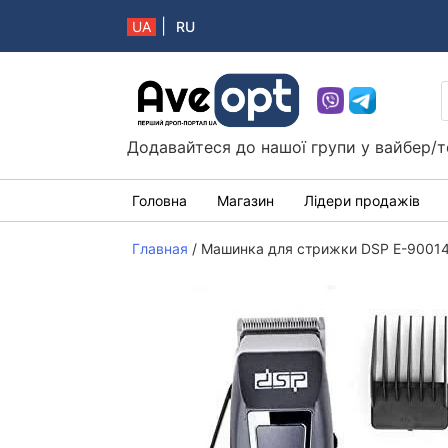
|
UA
RU
Aveopt – оптова дропшипінг платформа в 
Додавайтеся до нашої групи у вайбер/т
Головна
Магазин
Лідери продажів
Главная
/
Машинка для стрижки DSP E-9001