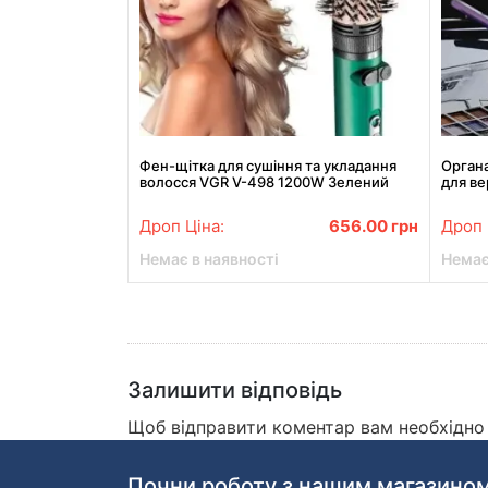
Фен-щітка для сушіння та укладання
Органа
волосся VGR V-498 1200W Зелений
для ве
Фен-стайлер з 2 насадками
Дроп Ціна:
656.00
грн
Дроп 
Немає в наявності
Немає
Залишити відповідь
Щоб відправити коментар вам необхідн
Почни роботу з нашим магазином