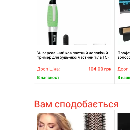
Універсальний компактний чоловічий
Профе
тример для будь-якої частини тіла TC-
волос
6502. Найкраща ціна!
Дроп Ціна:
104.00
грн
Дроп 
В наявності
В ная
Вам сподобається