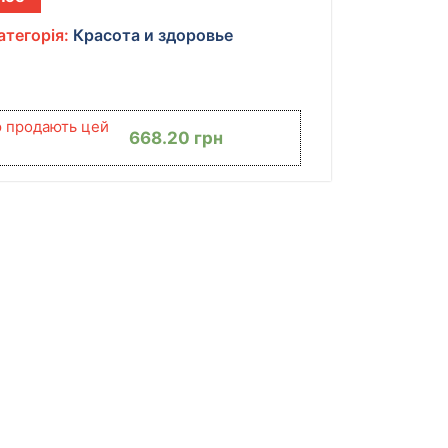
атегорія:
Красота и здоровье
ю продають цей
668.20
грн