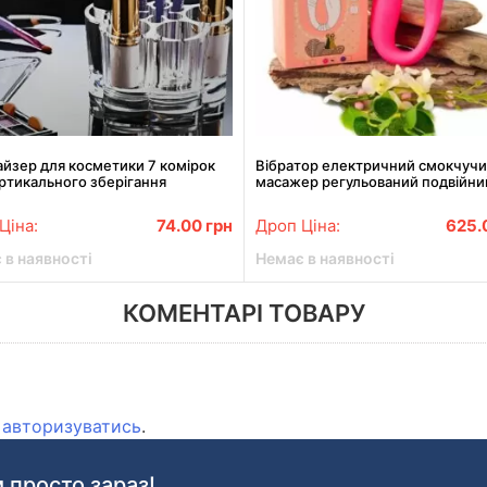
йзер для косметики 7 комірок
Вібратор електричний смокчуч
ртикального зберігання
масажер регульований подвійни
рожевий з пультом ДК
Ціна:
74.00
грн
Дроп Ціна:
625.
 в наявності
Немає в наявності
КОМЕНТАРІ ТОВАРУ
о
авторизуватись
.
 просто зараз!