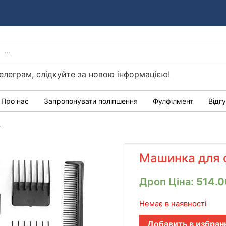
PRODUCTS
Україні
SEARCH
елеграм, слідкуйте за новою інформацією!
Про нас
Запропонувати поліпшення
Фулфілмент
Відг
4
Машинка для 
Дроп Ціна:
514.
Немає в наявності
Добавить в избран