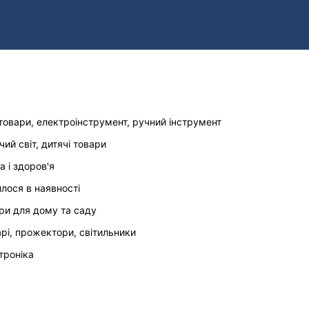
товари, електроінструмент, ручний інструмент
чий світ, дитячі товари
а і здоров'я
илося в наявності
ри для дому та саду
арі, прожектори, світильники
троніка