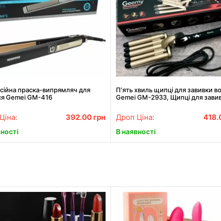
сійна праска-випрямляч для
П'ять хвиль щипці для завивки в
ся Gemei GM-416
Gemei GM-2933, Щипці для зави
волосся АКЦІЯ
Ціна:
392.00
грн
Дроп Ціна:
418.
вності
В наявності