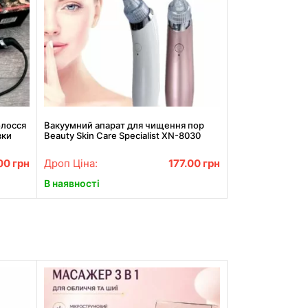
олосся
Вакуумний апарат для чищення пор
вки
Beauty Skin Care Specialist XN-8030
Найкраща ціна!
00
грн
Дроп Ціна:
177.00
грн
В наявності