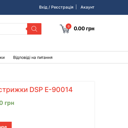
Вхід / Реєстрація
Акаунт
0
0.00
грн
уки
Відповіді на питання
стрижки DSP E-90014
00
грн
ное