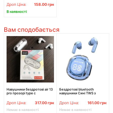
боксом для зарядки
Дроп Ціна:
158.00
грн
В наявності
Вам сподобається
Навушники бездротові air 13
Бездротові bluetooth
pro прозорі type c
навушники Сині TWS з
зарядним кейсом Ultrapods
Pro V5.3
Дроп Ціна:
317.00
грн
Дроп Ціна:
161.00
грн
Немає в наявності
Немає в наявності