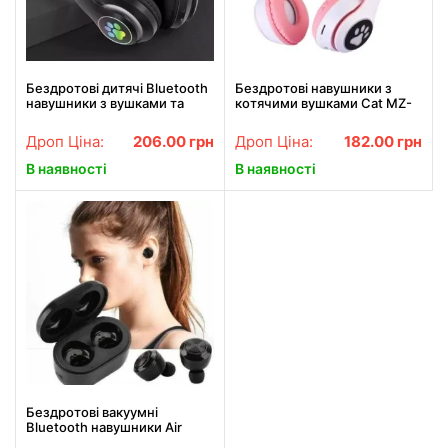
Бездротові дитячі Bluetooth
Бездротові навушники з
навушники з вушками та
котячими вушками Cat MZ-
підсвіткою Cat-23M Чорний
023 Гарнітура з RGB
підсвіткою FM microSD
Дроп Ціна:
206.00
грн
Дроп Ціна:
182.00
грн
Рожеві
В наявності
В наявності
Бездротові вакуумні
Bluetooth навушники Air
Twins A6 TWS гарнітура з