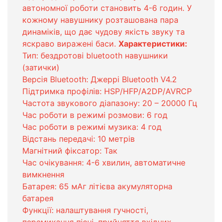
автономної роботи становить 4-6 годин. У
кожному навушнику розташована пара
динаміків, що дає чудову якість звуку та
яскраво виражені баси.
Характеристики:
Тип: бездротові bluetooth навушники
(затички)
Версія Bluetooth: Джеррі Bluetooth V4.2
Підтримка профілів: HSP/HFP/A2DP/AVRCP
Частота звукового діапазону: 20 – 20000 Гц
Час роботи в режимі розмови: 6 год
Час роботи в режимі музика: 4 год
Відстань передачі: 10 метрів
Магнітний фіксатор: Так
Час очікування: 4-6 хвилин, автоматичне
вимкнення
Батарея: 65 мАг літієва акумуляторна
батарея
Функції: налаштування гучності,
перемикання пісні, прийняття вхідних