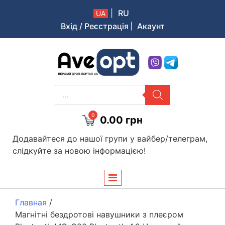
|
RU
UA
Вхід / Реєстрація
Акаунт
Aveopt – оптова дропшипінг платформа в Україні
PRODUCTS
SEARCH
0
0.00
грн
Додавайтеся до нашої групи у вайбер/телеграм,
слідкуйте за новою інформацією!
Главная
/
Магнітні бездротові навушники з плеєром