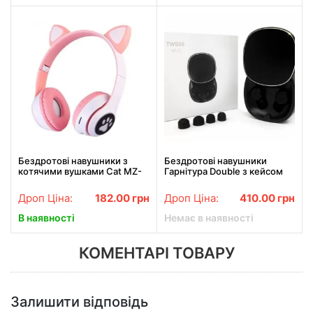
Бездротові навушники з
Бездротові навушники
котячими вушками Cat MZ-
Гарнітура Double з кейсом
023 Гарнітура з RGB
Bluetooth DOUBLE-TWS06
підсвіткою FM microSD
Рожеві
Дроп Ціна:
182.00
грн
Дроп Ціна:
410.00
грн
Рожеві
В наявності
Немає в наявності
КОМЕНТАРІ ТОВАРУ
Залишити відповідь