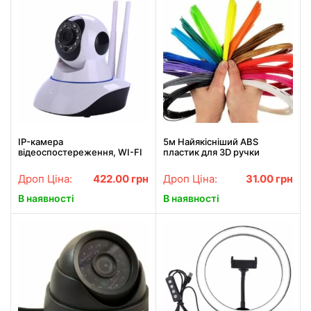
IP-камера
5м Найякісніший ABS
відеоспостереження, WI-FI
пластик для 3D ручки
камера, онлайн поворотна,
нічне бачення
Дроп Ціна:
422.00
грн
Дроп Ціна:
31.00
грн
В наявності
В наявності