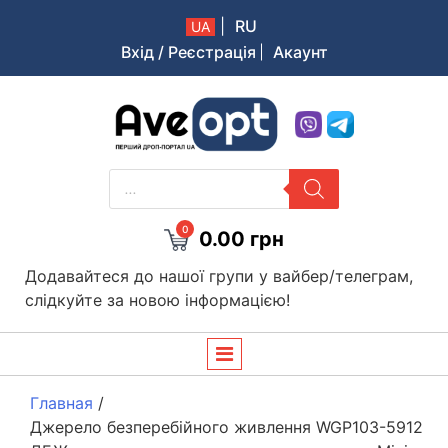
|
RU
UA
Вхід / Реєстрація
Акаунт
Aveopt – оптова дропшипінг платформа в Україні
PRODUCTS
SEARCH
0
0.00
грн
Додавайтеся до нашої групи у вайбер/телеграм,
слідкуйте за новою інформацією!
Главная
/
Джерело безперебійного живлення WGP103-5912