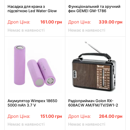
Насадка для крана з
Функціональний та зручний
підсвіткою Led Water Glow
фен GEMEI GM-1786
Дроп Ціна:
161.00
грн
Дроп Ціна:
339.00
грн
Немає в наявності
Немає в наявності
Акумулятор Wimpex 18650
Радіоприймач Golon RX-
5000 mAh 3.7 V
608ACW AM/FM/TV/SW1-2
5-хвильовий
Дроп Ціна:
151.00
грн
Дроп Ціна:
264.00
грн
Немає в наявності
Немає в наявності