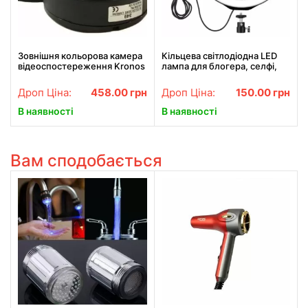
Зовнішня кольорова камера
Кільцева світлодіодна LED
відеоспостереження Kronos
лампа для блогера, селфі,
CCTV 349
фотографа, візажиста D 26
см Ring
Дроп Ціна:
458.00
грн
Дроп Ціна:
150.00
грн
В наявності
В наявності
Вам сподобається