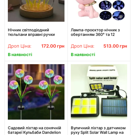
Нічник світлодіодний
Лампа-проєктор нічник з
тюльпани вправні ручки
обертанням 360° та 12
Spherical lamp HA-42,
змінними слайдами, LED
Лампа-тюльпан DIY Нічник-
настільна декоративна
Дроп Ціна:
172.00
грн
Дроп Ціна:
513.00
грн
тюльпан
В наявності
В наявності
Садовий ліхтар на сонячній
Вуличний ліхтар з датчиком
батареї Кульбаби Dandelion
руху Split Solar Wall Lamp на