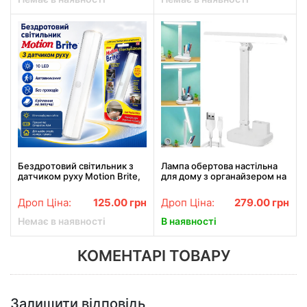
Бездротовий світильник з
Лампа обертова настільна
датчиком руху Motion Brite,
для дому з органайзером на
автоматичний вимикач,
2-х акумуляторах світильник
універсальне підсвічування
DIGAD 1975 LED Біла/Біла
Дроп Ціна:
125.00
грн
Дроп Ціна:
279.00
грн
Немає в наявності
В наявності
КОМЕНТАРІ ТОВАРУ
Залишити відповідь