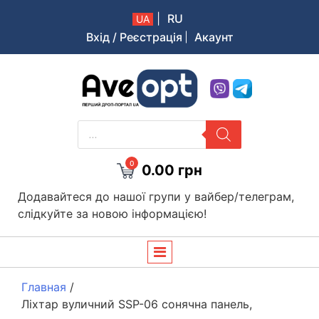
|
RU
UA
Вхід / Реєстрація
Акаунт
Aveopt – оптова дропшипінг платформа в Україні
PRODUCTS
SEARCH
0
0.00
грн
Додавайтеся до нашої групи у вайбер/телеграм,
слідкуйте за новою інформацією!
Главная
/
Ліхтар вуличний SSP-06 сонячна панель,