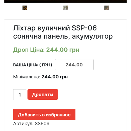
Ліхтар вуличний SSP-06
сонячна панель, акумулятор
Дроп Ціна:
244.00
грн
ВАША ЦІНА: ( ГРН )
Мінімальна:
244.00
грн
ФОНАРЬ
Дропати
УЛИЧНЫЙ
SSP-
06
Добавить в избранное
СОЛНЕЧНАЯ
ПАНЕЛЬ,
Артикул:
SSP06
АККУМУЛЯТОР