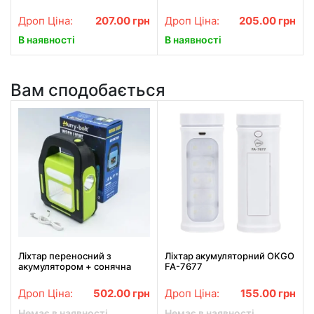
Garden Lights
сонячній батареї nf-160c
Дроп Ціна:
207.00
грн
Дроп Ціна:
205.00
грн
В наявності
В наявності
Вам сподобається
Ліхтар переносний з
Ліхтар акумуляторний OKGO
акумулятором + сонячна
FA-7677
батарея + Power Bank OR-
9708A-2
Дроп Ціна:
502.00
грн
Дроп Ціна:
155.00
грн
Немає в наявності
Немає в наявності