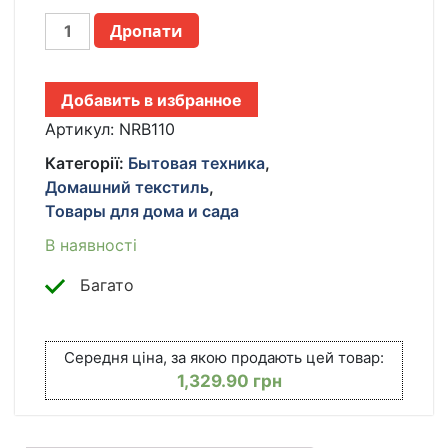
ЭЛЕКТРОМЕХАНИЧЕСКАЯ
Дропати
ШВЕЙНАЯ
МАШИНКА
RAINBERG
Добавить в избранное
RB-
110
Артикул:
NRB110
4.8
Категорії:
Бытовая техника
,
ВТ
Домашний текстиль
,
КІЛЬКІСТЬ
Товары для дома и сада
В наявності
Багато
Середня ціна, за якою продають цей товар:
1,329.90
грн