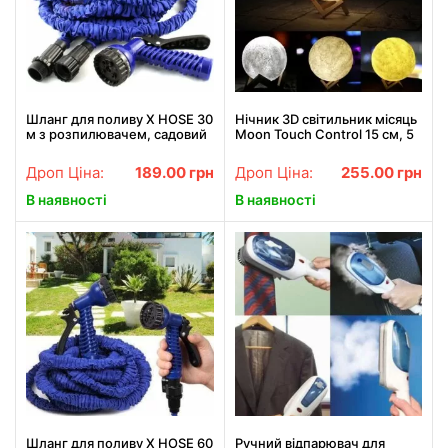
Шланг для поливу X HOSE 30
Нічник 3D світильник місяць
м з розпилювачем, садовий
Moon Touch Control 15 см, 5
шланг, поливний шланг для
режимів
саду СИНІЙ
Дроп Ціна:
189.00
грн
Дроп Ціна:
255.00
грн
В наявності
В наявності
Шланг для поливу X HOSE 60
Ручний відпарювач для