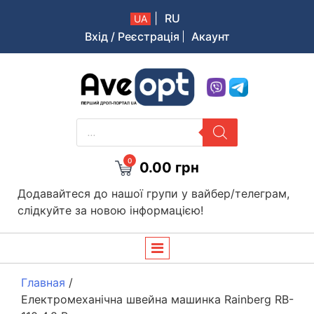
|
RU
UA
Вхід / Реєстрація
Акаунт
Aveopt – оптова дропшипінг платформа в Україні
PRODUCTS
SEARCH
0
0.00
грн
Додавайтеся до нашої групи у вайбер/телеграм,
слідкуйте за новою інформацією!
Главная
/
Електромеханічна швейна машинка Rainberg RB-