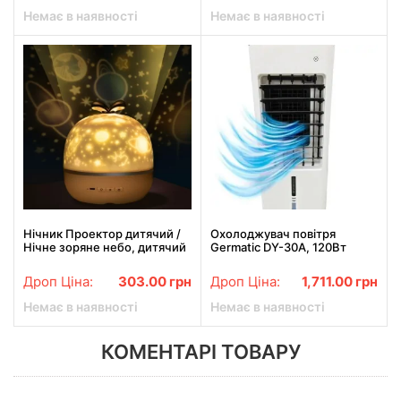
Немає в наявності
Немає в наявності
Нічник Проектор дитячий /
Охолоджувач повітря
Нічне зоряне небо, дитячий
Germatic DY-30A, 120Вт
світильник
сенсорне керування, ПДУ
ємність - 5,5л для льоду
Дроп Ціна:
303.00
грн
Дроп Ціна:
1,711.00
грн
Немає в наявності
Немає в наявності
КОМЕНТАРІ ТОВАРУ