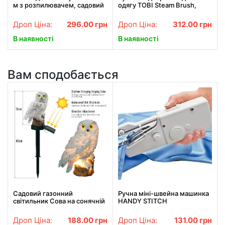
м з розпилювачем, садовий
одягу TOBI Steam Brush,
шланг, поливальний шланг
паровий праска, щітка-
для саду
праска
Дроп Ціна:
296.00
грн
Дроп Ціна:
312.00
грн
В наявності
В наявності
Вам сподобається
Садовий газонний
Ручна міні-швейна машинка
світильник Сова на сонячній
HANDY STITCH
батареї водонепроникний
45 см
Дроп Ціна:
188.00
грн
Дроп Ціна:
131.00
грн