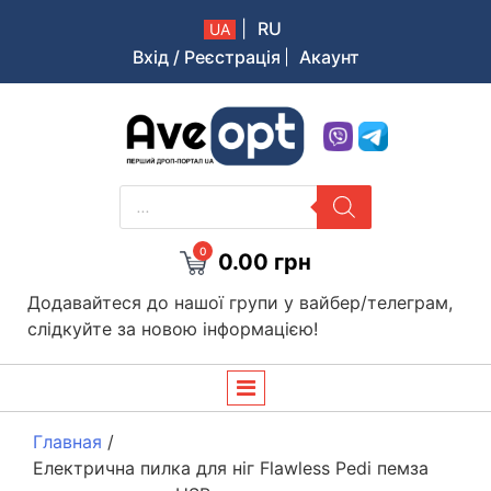
|
RU
UA
Вхід / Реєстрація
Акаунт
Aveopt – оптова дропшипінг платформа в Україні
PRODUCTS
SEARCH
0
0.00
грн
Додавайтеся до нашої групи у вайбер/телеграм,
слідкуйте за новою інформацією!
Главная
/
Електрична пилка для ніг Flawless Pedi пемза