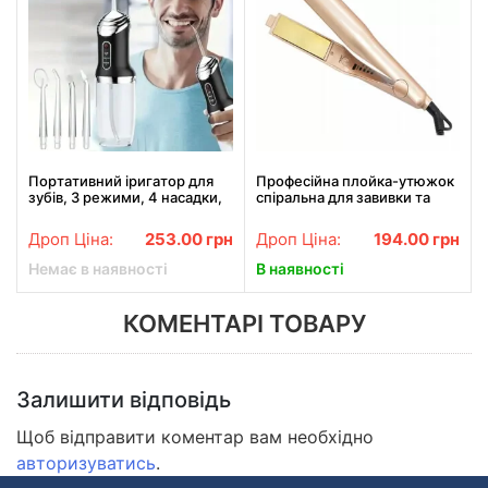
Портативний іригатор для
Професійна плойка-утюжок
зубів, 3 режими, 4 насадки,
спіральна для завивки та
A12 / Іригатор порожнини
випрямлення волосся 2 в 1
рота / Іригатор для брекетів
Hair Curling Iron WA-1
Дроп Ціна:
253.00
грн
Дроп Ціна:
194.00
грн
Немає в наявності
В наявності
КОМЕНТАРІ ТОВАРУ
Залишити відповідь
Щоб відправити коментар вам необхідно
авторизуватись
.