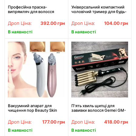
Професійна праска-
Універсальний компактний
випрямляч для волосся
чоловічий тример для будь-
Gemei GM-416
якої частини тіла TC-6502.
Найкраща ціна!
Дроп Ціна:
392.00
грн
Дроп Ціна:
104.00
грн
В наявності
В наявності
Вакуумний апарат для
П'ять хвиль щипці для
чищення пор Beauty Skin
завивки волосся Gemei GM-
Care Specialist XN-8030
2933, Щипці для завивки
Найкраща ціна!
волосся АКЦІЯ
Дроп Ціна:
177.00
грн
Дроп Ціна:
418.00
грн
В наявності
В наявності