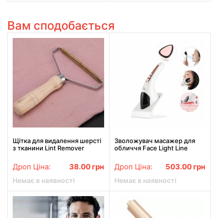
Вам сподобається
Щітка для видалення шерсті
Зволожувач масажер для
з тканини Lint Remover
обличчя Face Light Line
Lifting Firming RF Beauty
Instrument відпарювач skin
Дроп Ціна:
38.00
грн
Дроп Ціна:
503.00
грн
LY-76
Немає в наявності
Немає в наявності