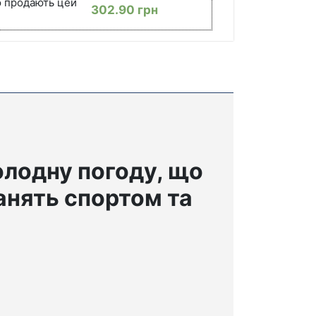
ю продають цей
302.90
грн
холодну погоду, що
занять спортом та