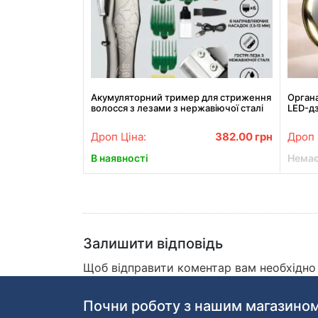
Акумуляторний тример для стриження
Органа
волосся з лезами з нержавіючої сталі
LED-д
RAF R.4027 5W
відді
Дроп Ціна:
382.00
грн
Дроп 
В наявності
Немає
Залишити відповідь
Щоб відправити коментар вам необхідн
Почни роботу з нашим магазином