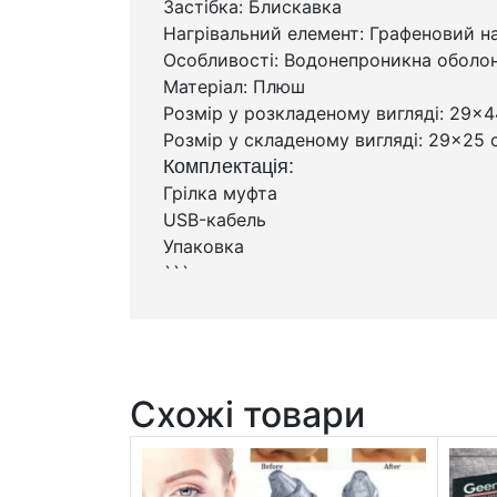
Застібка: Блискавка
Нагрівальний елемент: Графеновий н
Особливості: Водонепроникна оболон
Матеріал: Плюш
Розмір у розкладеному вигляді: 29×4
Розмір у складеному вигляді: 29×25 
Комплектація:
Грілка муфта
USB-кабель
Упаковка
```
Схожі товари