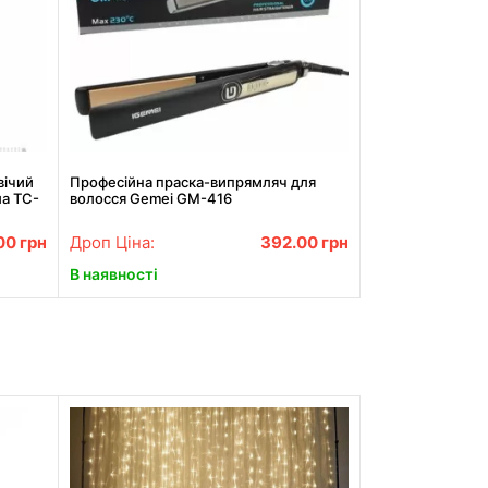
вічий
Професійна праска-випрямляч для
ла TC-
волосся Gemei GM-416
00
грн
Дроп Ціна:
392.00
грн
В наявності