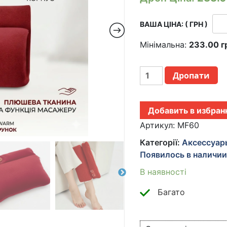
ВАША ЦІНА: ( ГРН )
Мінімальна:
233.00
г
ЭЛЕКТРИЧЕСКАЯ
Дропати
ГРЕЛКА
МУФТА
ДЛЯ
Добавить в избран
РУК
USB
Артикул:
MF60
С
Категорії:
Аксессуар
ТРЕМЯ
Появилось в наличи
РЕЖИМАМИ
НАГРЕВА
В наявності
ДО
60
Багато
ГРАДУСОВ
ДЛЯ
ЗИМНИХ