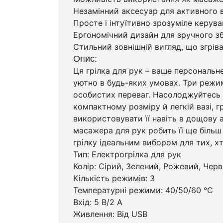
Незамінний аксесуар для активного 
Просте і інтуїтивно зрозуміле керу
Ергономічний дизайн для зручного з
Стильний зовнішній вигляд, що згріва
Опис:
Ця грілка для рук – ваше персональн
уютно в будь-яких умовах. Три режи
особистих переваг. Насолоджуйтесь т
компактному розміру й легкій вазі, 
використовувати її навіть в дощову 
масажера для рук робить її ще біль
грілку ідеальним вибором для тих, х
Тип: Електрогрілка для рук
Колір: Сірий, Зелений, Рожевий, Чер
Кількість режимів: 3
Температурні режими: 40/50/60 °С
Вхід: 5 В/2 А
Живлення: Від USB