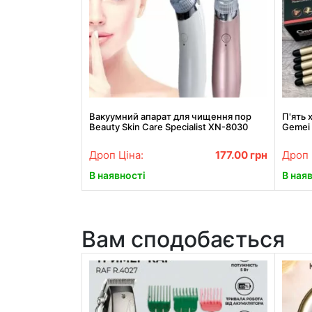
Вакуумний апарат для чищення пор
П'ять 
Beauty Skin Care Specialist XN-8030
Gemei
Найкраща ціна!
волос
Дроп Ціна:
177.00
грн
Дроп 
В наявності
В ная
Вам сподобається