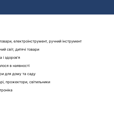
товари, електроінструмент, ручний інструмент
чий світ, дитячі товари
а і здоров'я
илося в наявності
ри для дому та саду
арі, прожектори, світильники
троніка