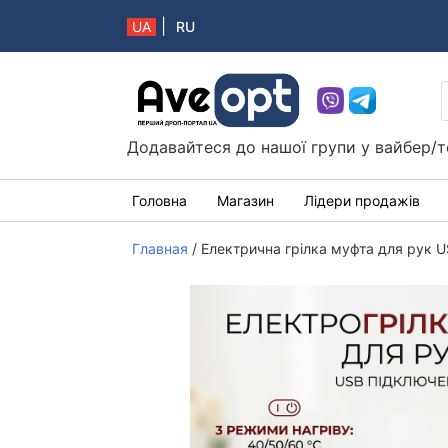
|
UA
RU
Aveopt – оптова дропшипінг платформа в 
Додавайтеся до нашої групи у вайбер/т
Головна
Магазин
Лідери продажів
Главная
/
Електрична грілка муфта для рук U