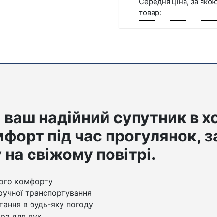
Середня ціна, за яко
ПРОГУЛОК
товар:
И
ОТДЫХА
КІЛЬКІСТЬ
це ваш надійний супутник в 
мфорт під час прогулянок, 
 на свіжому повітрі.
ного комфорту
зручної транспортування
ання в будь-яку погоду
ра для рук