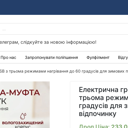
PRODUCTS
Україні
SEARCH
елеграм, слідкуйте за новою інформацією!
Про нас
Запропонувати поліпшення
Фулфілмент
Відг
SB з трьома режимами нагрівання до 60 градусів для зимових п
Електрична гр
трьома режим
градусів для 
відпочинку
Дроп Ціна:
233.