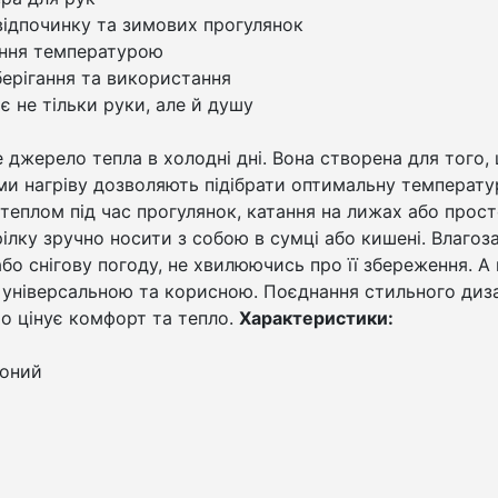
відпочинку та зимових прогулянок
вання температурою
берігання та використання
є не тільки руки, але й душу
е джерело тепла в холодні дні. Вона створена для того
ми нагріву дозволяють підібрати оптимальну температу
еплом під час прогулянок, катання на лижах або прост
грілку зручно носити з собою в сумці або кишені. Влаг
або снігову погоду, не хвилюючись про її збереження. 
ш універсальною та корисною. Поєднання стильного диз
то цінує комфорт та тепло.
Характеристики:
воний