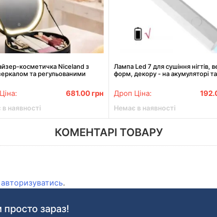
йзер-косметичка Niceland з
Лампа Led 7 для сушіння нігтів, в
зеркалом та регульованими
форм, декору - на акумуляторі та
леннями
підставці Білий
Ціна:
681.00
грн
Дроп Ціна:
192
 в наявності
Немає в наявності
КОМЕНТАРІ ТОВАРУ
о
авторизуватись
.
 просто зараз!