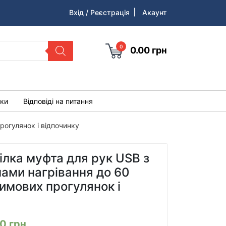
Вхід / Реєстрація
Акаунт
0
0.00
грн
уки
Відповіді на питання
рогулянок і відпочинку
ілка муфта для рук USB з
ами нагрівання до 60
зимових прогулянок і
00
грн