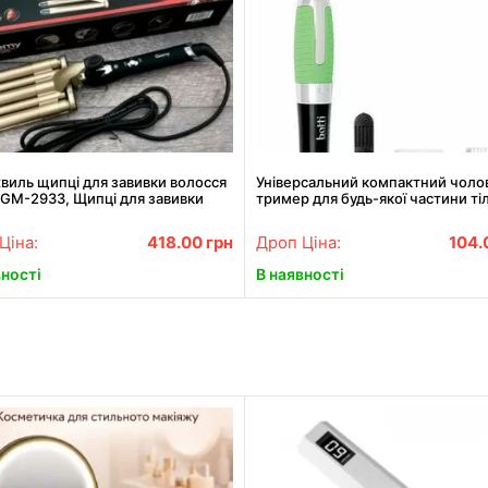
хвиль щипці для завивки волосся
Універсальний компактний чоло
 GM-2933, Щипці для завивки
тример для будь-якої частини ті
ся АКЦІЯ
6502. Найкраща ціна!
Ціна:
418.00
грн
Дроп Ціна:
104.
вності
В наявності