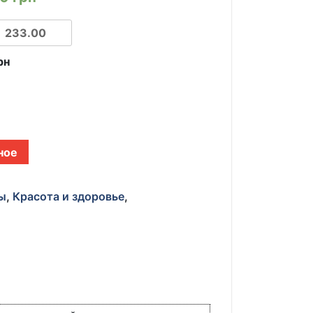
рн
ное
ы
,
Красота и здоровье
,
и