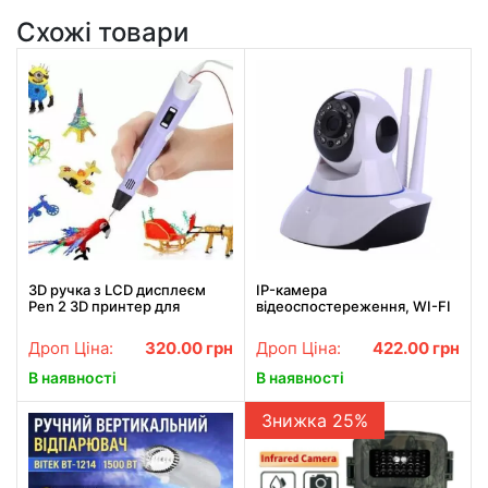
Схожі товари
3D ручка з LCD дисплеєм
IP-камера
Pen 2 3D принтер для
відеоспостереження, WI-FI
малювання ФІОЛЕТОВА
камера, онлайн поворотна,
нічне бачення
Дроп Ціна:
320.00
грн
Дроп Ціна:
422.00
грн
В наявності
В наявності
Знижка 25%