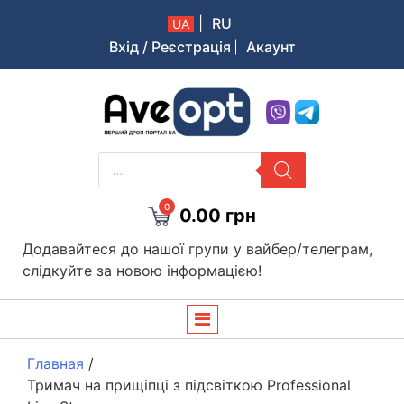
|
RU
UA
Вхід / Реєстрація
Акаунт
Aveopt – оптова дропшипінг платформа в Україні
PRODUCTS
SEARCH
0
0.00
грн
Додавайтеся до нашої групи у вайбер/телеграм,
слідкуйте за новою інформацією!
Главная
/
Тримач на прищіпці з підсвіткою Professional