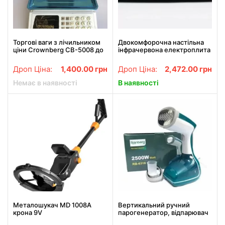
Торгові ваги з лічильником
Двокомфорочна настільна
ціни Crownberg CB-5008 до
інфрачервона електроплита
50 кг
Crownberg CB-1330 на 2000
Вт
Дроп Ціна:
1,400.00
грн
Дроп Ціна:
2,472.00
грн
Немає в наявності
В наявності
Металошукач MD 1008А
Вертикальний ручний
крона 9V
парогенератор, відпарювач
для одягу Rainberg RB-6316