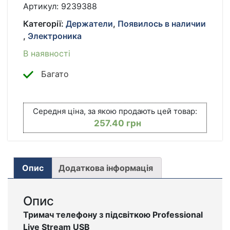
PROFESSIONAL
Артикул:
9239388
LIVE
Категорії:
Держатели
,
Появилось в наличии
STREAM
,
Электроника
КІЛЬКІСТЬ
В наявності
Багато
Середня ціна, за якою продають цей товар:
257.40
грн
Опис
Додаткова інформація
Опис
Тримач телефону з підсвіткою Professional
Live Stream USB