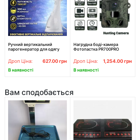
Ручний вертикальний
Нагрудна боді-камера
парогенератор для одягу
Фотопастка PR700PRO
300 мл потужністю 1500 Вт
мисливська камера P66
BITEK BT-1214 Білий
12мп з екраном та нічним
Дроп Ціна:
627.00
грн
Дроп Ціна:
1,254.00
грн
баченням
В наявності
В наявності
Вам сподобається