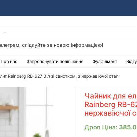
PRODUCTS
Україні
SEARCH
елеграм, слідкуйте за новою інформацією!
Про нас
Запропонувати поліпшення
Фулфілмент
Відг
лит Rainberg RB-627 3 л зі свистком, з нержавіючої сталі
Чайник для ел
Rainberg RB-62
нержавіючої с
Дроп Ціна:
385.