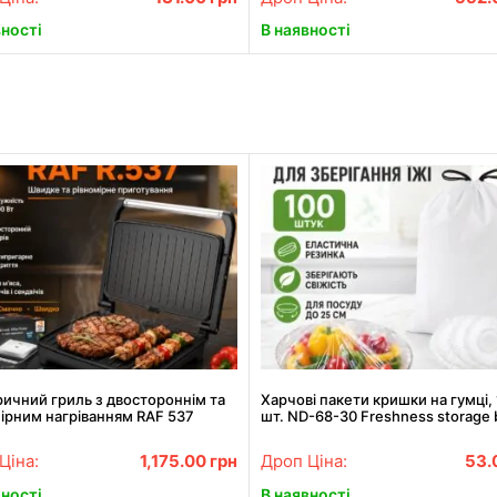
вності
В наявності
ичний гриль з двостороннім та
Харчові пакети кришки на гумці,
ірним нагріванням RAF 537
шт. ND-68-30 Freshness storage 
W
Прозорі/Поліетиленові пакети дл
Ціна:
1,175.00
грн
Дроп Ціна:
53.
вності
В наявності