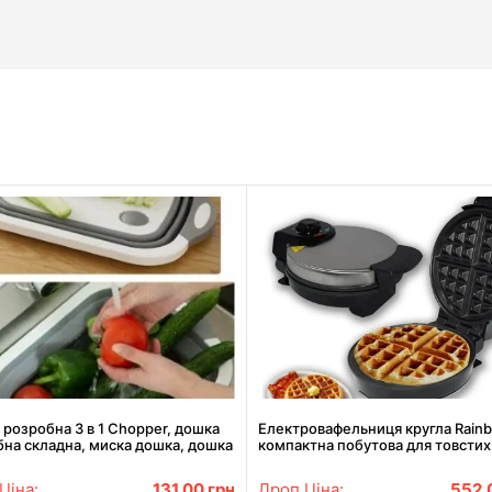
розробна 3 в 1 Chopper, дошка
Електровафельниця кругла Rainb
на складна, миска дошка, дошка
компактна побутова для товстих
хні, дошка трансформер
вафель rb2254
Ціна:
131.00
грн
Дроп Ціна:
552.