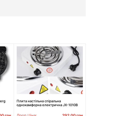
erg
Плита настільна спіральна
однокамфорна електрична JX-1010B
1000w
00
грн
Дроп Ціна:
292.00
грн