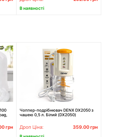
В наявності
 100
Чоппер-подрібнювач DENX DX2050 з
bag,
чашею 0,5 л. Білий (DX2050)
я їжі
00
грн
Дроп Ціна:
359.00
грн
В наявності