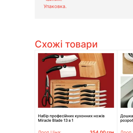
Упаковка.
Схожі товари
Набір професійних кухонних ножів
Дошка 
Miracle Blade 13 в 1
розроб
для ку
Дроп Ціна:
354.00
грн
Дроп 