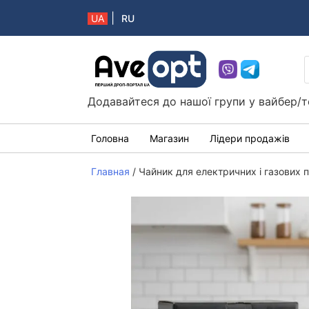
|
UA
RU
Aveopt – оптова дропшипінг платформа в 
Додавайтеся до нашої групи у вайбер/т
Головна
Магазин
Лідери продажів
Главная
/
Чайник для електричних і газових п