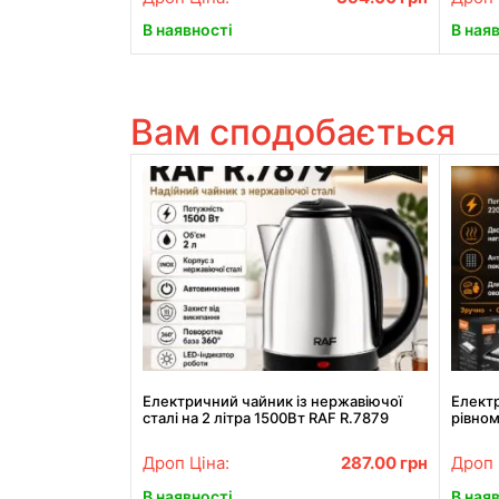
В наявності
В ная
Вам сподобається
Електричний чайник із нержавіючої
Електр
сталі на 2 літра 1500Вт RAF R.7879
рівном
Срібний
2200
Дроп Ціна:
287.00
грн
Дроп 
В наявності
В ная