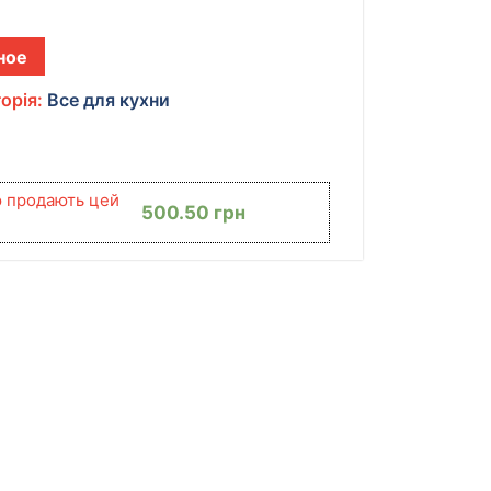
ное
орія:
Все для кухни
ю продають цей
500.50
грн