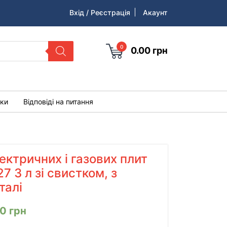
Вхід / Реєстрація
Акаунт
0
0.00
грн
уки
Відповіді на питання
ектричних і газових плит
7 3 л зі свистком, з
талі
00
грн