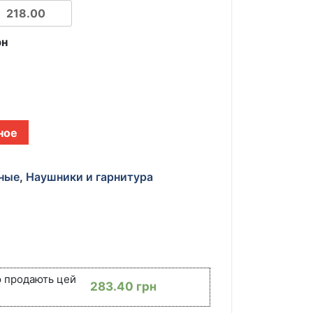
рн
ное
ные
,
Наушники и гарнитура
ю продають цей
283.40
грн