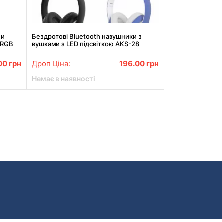
ми
Бездротові Bluetooth навушники з
 RGB
вушками з LED підсвіткою AKS-28
.00
грн
Дроп Ціна:
196.00
грн
Немає в наявності