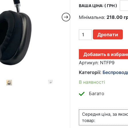
ВАША ЦІНА: ( ГРН )
Мінімальна:
218.00
г
БЕСПРОВОДНЫЕ
Дропати
НАУШНИКИ
С
МИКРОФОНОМ
Добавить в избран
WIRELESS
STEREO
Артикул:
NTFP9
HEDSET
Категорії:
Беспровод
P9
|TF
В наявності
CARD|
ЧЕРНЫЙ
Багато
КІЛЬКІСТЬ
Середня ціна, за яко
товар: