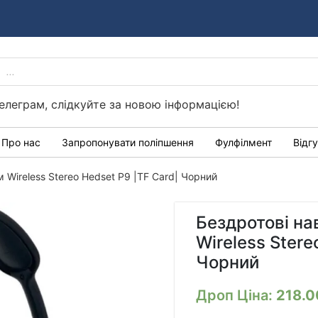
PRODUCTS
Україні
SEARCH
елеграм, слідкуйте за новою інформацією!
Про нас
Запропонувати поліпшення
Фулфілмент
Відг
 Wireless Stereo Hedset P9 |TF Card| Чорний
Бездротові на
Wireless Stere
Чорний
Дроп Ціна:
218.