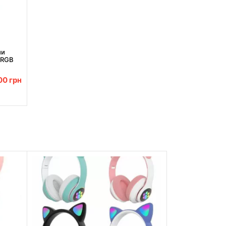
ми
 RGB
.00
грн