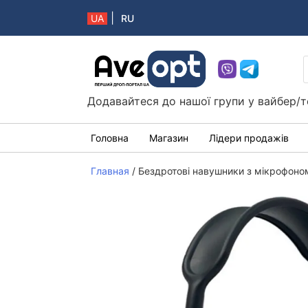
|
UA
RU
Aveopt – оптова дропшипінг платформа в 
Додавайтеся до нашої групи у вайбер/т
Головна
Магазин
Лідери продажів
Главная
/
Бездротові навушники з мікрофоном