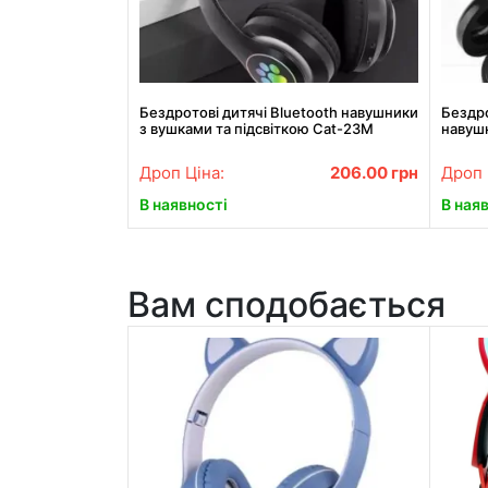
Бездротові дитячі Bluetooth навушники
Бездро
з вушками та підсвіткою Cat-23M
навушн
Чорний
боксо
Дроп Ціна:
206.00
грн
Дроп 
В наявності
В ная
Вам сподобається