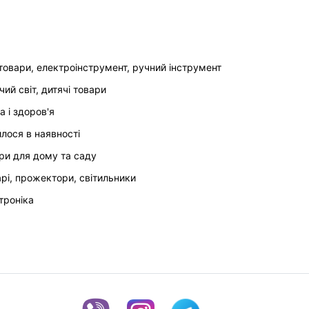
товари, електроінструмент, ручний інструмент
чий світ, дитячі товари
а і здоров'я
илося в наявності
ри для дому та саду
арі, прожектори, світильники
троніка