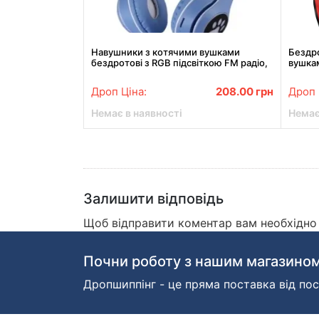
Навушники з котячими вушками
Бездр
бездротові з RGB підсвіткою FM радіо,
вушкам
micro SD Cat MZ-023 Сині
Дроп Ціна:
208.00
грн
Дроп 
Немає в наявності
Немає
Залишити відповідь
Щоб відправити коментар вам необхідн
Почни роботу з нашим магазином
Дропшиппінг - це пряма поставка від пос