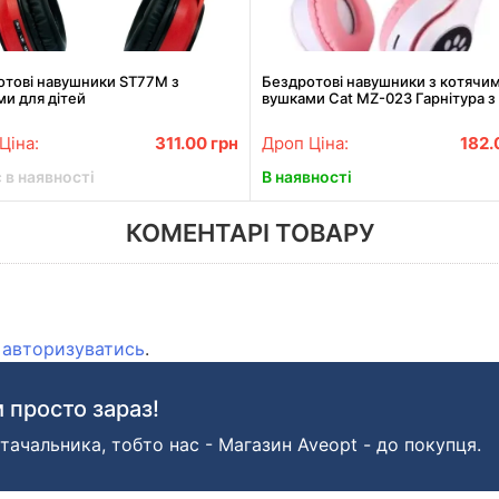
отові навушники ST77M з
Бездротові навушники з котячи
и для дітей
вушками Cat MZ-023 Гарнітура з
підсвіткою FM microSD Рожеві
Ціна:
311.00
грн
Дроп Ціна:
182
 в наявності
В наявності
КОМЕНТАРІ ТОВАРУ
о
авторизуватись
.
 просто зараз!
тачальника, тобто нас - Магазин Aveopt - до покупця.