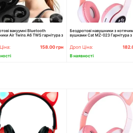
тові вакуумні Bluetooth
Бездротові навушники з котячи
ики Air Twins A6 TWS гарнітура з
вушками Cat MZ-023 Гарнітура з
м для зарядки
підсвіткою FM microSD Рожеві
Ціна:
158.00
грн
Дроп Ціна:
182
вності
В наявності