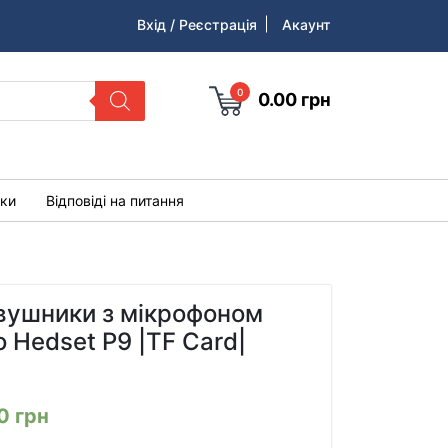
Вхід / Реєстрація
Акаунт
0
0.00
грн
уки
Відповіді на питання
вушники з мікрофоном
o Hedset P9 |TF Card|
00
грн