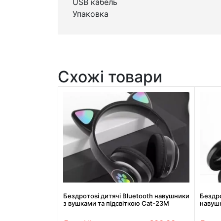
USB кабель
Упаковка
Схожі товари
Бездротові дитячі Bluetooth навушники
Бездро
з вушками та підсвіткою Cat-23M
навушн
Чорний
боксо