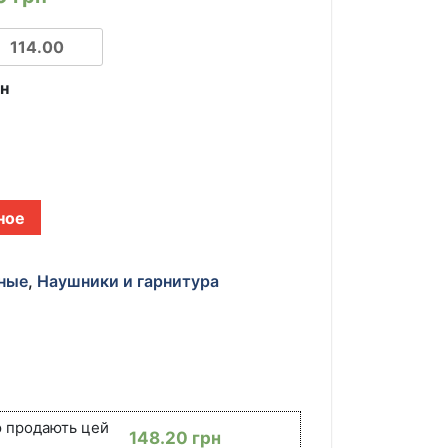
рн
ное
ные
,
Наушники и гарнитура
ю продають цей
148.20
грн