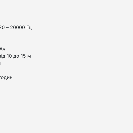
20 – 20000 Гц
мАч
ід 10 до 15 м
и
годин