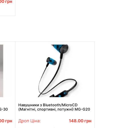
.00
грн
Навушники з Bluetooth/MicroCD
S-30
(Магнітні, спортивні, потужні) MG-G20
Синій
.00
грн
Дроп Ціна:
148.00
грн