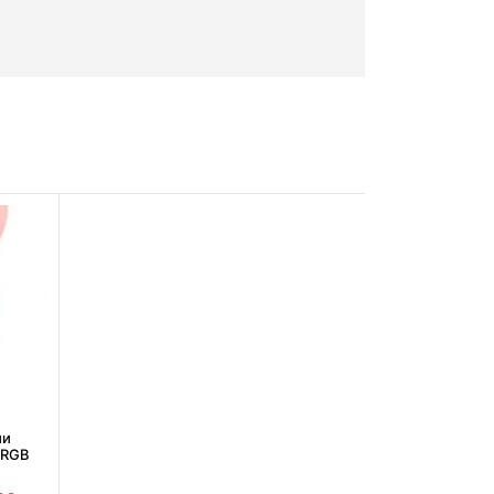
ми
 RGB