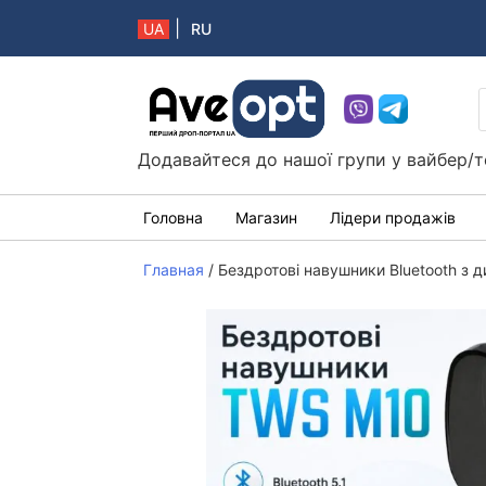
|
UA
RU
Aveopt – оптова дропшипінг платформа в 
Додавайтеся до нашої групи у вайбер/т
Головна
Магазин
Лідери продажів
Главная
/
Бездротові навушники Bluetooth з 