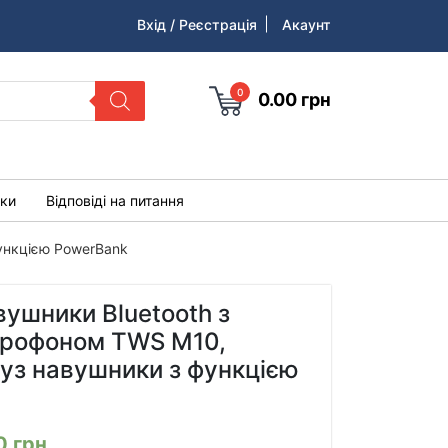
Вхід / Реєстрація
Акаунт
0
0.00
грн
уки
Відповіді на питання
функцією PowerBank
вушники Bluetooth з
ікрофоном TWS M10,
уз навушники з функцією
00
грн