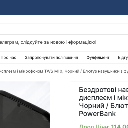
PRODUCTS
Україні
SEARCH
елеграм, слідкуйте за новою інформацією!
Про нас
Запропонувати поліпшення
Фулфілмент
Відг
дисплеєм і мікрофоном TWS M10, Чорний / Блютуз навушники з 
Бездротові на
дисплеєм і м
Чорний / Блют
PowerBank
Дроп Ціна:
114.