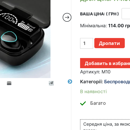
ВАША ЦІНА: ( ГРН )
Мінімальна:
114.00
г
БЕСПРОВОДНЫЕ
Дропати
BLUETOOTH
НАУШНИКИ
С
Добавить в избран
ДИСПЛЕЕМ
И
Артикул:
M10
МИКРОФОНОМ
Категорії:
Беспровод
TWS
M10,
В наявності
ЧЕРНЫЙ
/
Багато
БЛЮТУЗ
НАУШНИКИ
С
Середня ціна, за яко
ФУНКЦИЕЙ