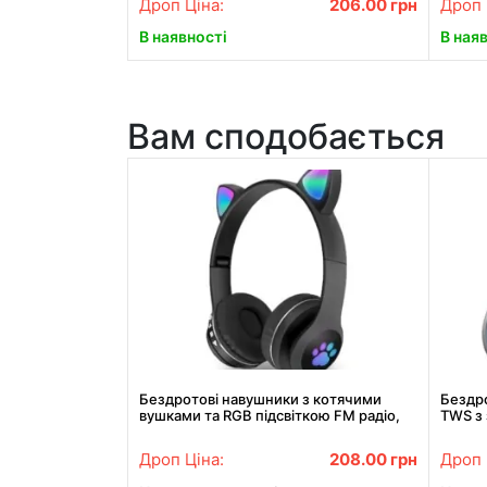
Дроп Ціна:
206.00
грн
Дроп 
В наявності
В ная
Вам сподобається
Бездротові навушники з котячими
Бездро
вушками та RGB підсвіткою FM радіо,
TWS з 
micro SD Cat MZ-023 Чорні
V5.3
Дроп Ціна:
208.00
грн
Дроп 