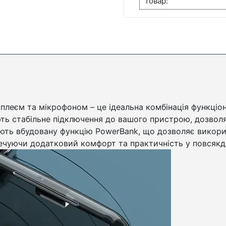
товар:
POWERBANK
КІЛЬКІСТЬ
плеєм та мікрофоном – це ідеальна комбінація функціо
чують стабільне підключення до вашого пристрою, дозв
мають вбудовану функцію PowerBank, що дозволяє викори
езпечуючи додатковий комфорт та практичність у повсяк