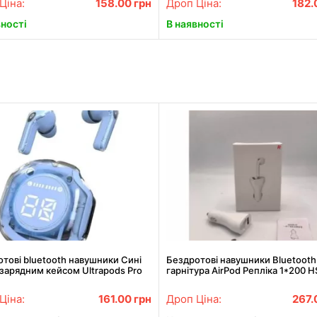
Ціна:
158.00
грн
Дроп Ціна:
182
вності
В наявності
тові bluetooth навушники Сині
Бездротові навушники Bluetooth
зарядним кейсом Ultrapods Pro
гарнітура AirPod Репліка 1*200 H
Ціна:
161.00
грн
Дроп Ціна:
267