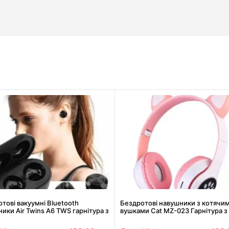
тові вакуумні Bluetooth
Бездротові навушники з котячи
ики Air Twins A6 TWS гарнітура з
вушками Cat MZ-023 Гарнітура з
м для зарядки
підсвіткою FM microSD Рожеві