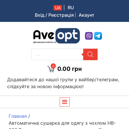
|
RU
UA
Вхід / Реєстрація
Акаунт
Aveopt – оптова дропшипінг платформа в Україні
PRODUCTS
SEARCH
0
0.00
грн
Додавайтеся до нашої групи у вайбер/телеграм,
слідкуйте за новою інформацією!
Главная
/
Автоматична сушарка для одягу з чохлом HB-