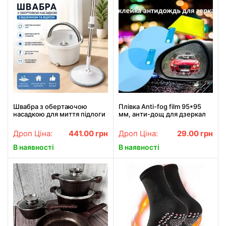
Швабра з обертаючою
Плівка Anti-fog film 95*95
насадкою для миття підлоги
мм, анти-дощ для дзеркал
в комплекті з відром
авто / безколірна захисна
плівка від води бликів та
Дроп Ціна:
441.00
грн
Дроп Ціна:
29.00
грн
бруду
В наявності
В наявності