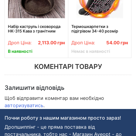
Набір каструль і сковорода
Термошкарпетки з
HK-315 Кава з гранітним
підігрівом 34-40 розмір
антипригарним покриттям
Чорні Зимові самонагрівні
Higher Kitchen 7 предметів
турмалінові шкарпетки
Дроп Ціна:
2,113.00
грн
Дроп Ціна:
54.00
грн
В наявності
Немає в наявності
КОМЕНТАРІ ТОВАРУ
Залишити відповідь
Щоб відправити коментар вам необхідно
авторизуватись
.
Почни роботу з нашим магазином просто зараз!
Дропшиппінг - це пряма поставка від
постачальника, тобто нас - Магазин Aveopt - до