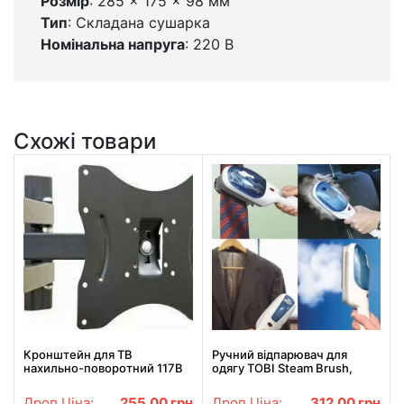
Розмір
: 285 x 175 x 98 мм
Тип
: Складана сушарка
Номінальна напруга
: 220 В
Схожі товари
Кронштейн для ТВ
Ручний відпарювач для
нахильно-поворотний 117B
одягу TOBI Steam Brush,
паровий праска, щітка-
праска
Дроп Ціна:
255.00
грн
Дроп Ціна:
312.00
грн