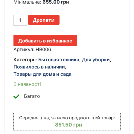
Мінімальна:
655.00
грн
АВТОМАТИЧЕСКАЯ
Дропати
СУШИЛКА
ДЛЯ
ОДЕЖДЫ
Добавить в избранное
С
ЧЕХЛОМ
Артикул:
HB006
HB-
Категорії:
Бытовая техника
,
Для уборки
,
006
Появилось в наличии
,
ВЕРТИКАЛЬНАЯ
Товары для дома и сада
ЭЛЕКТРОСУШИЛКА
ДЛЯ
В наявності
БЕЛЬЯ
С
Багато
ТАЙМЕРОМ
КІЛЬКІСТЬ
Середня ціна, за якою продають цей товар:
851.50
грн