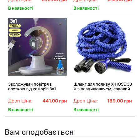
В наявності
В наявності
Зволожувач повітря з
Шланг для поливу X HOSE 30
пасткою від комарів 3в1
м з розпилювачем, садовий
Humidifier Mosquito Trap
шланг, поливний шланг для
москітна лампа з підсвіткою
саду СИНІЙ
Дроп Ціна:
441.00
грн
Дроп Ціна:
189.00
грн
ONL
В наявності
В наявності
Вам сподобається