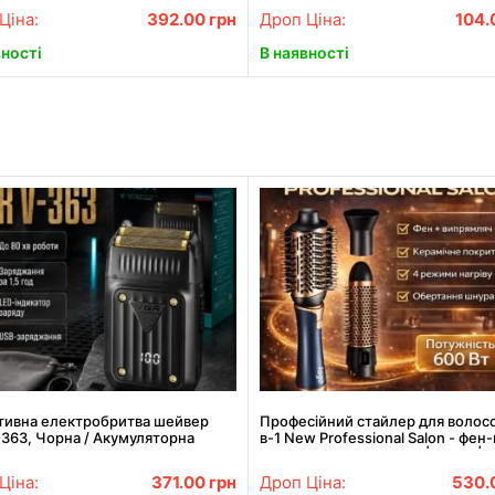
Ціна:
392.00
грн
Дроп Ціна:
104.
вності
В наявності
тивна електробритва шейвер
Професійний стайлер для волосс
363, Чорна / Акумуляторна
в-1 New Professional Salon - фен-
а для гоління / Чоловіча
випрямляч і укладання | 600W | 4
рична бритва
режими нагріву
Ціна:
371.00
грн
Дроп Ціна:
530.