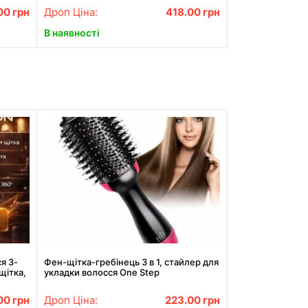
00
грн
Дроп Ціна:
418.00
грн
В наявності
я 3-
Фен-щітка-гребінець 3 в 1, стайлер для
щітка,
укладки волосся One Step
00
грн
Дроп Ціна:
223.00
грн