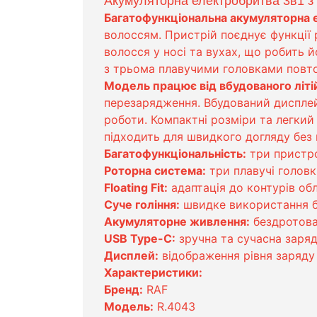
Акумуляторна електробритва 3в1 з
Багатофункціональна акумуляторна 
волоссям. Пристрій поєднує функції 
волосся у носі та вухах, що робить
з трьома плавучими головками повто
Модель працює від вбудованого літі
перезарядження. Вбудований дисплей
роботи. Компактні розміри та легкий
підходить для швидкого догляду без
Багатофункціональність:
три пристро
Роторна система:
три плавучі головк
Floating Fit:
адаптація до контурів об
Суче гоління:
швидке використання б
Акумуляторне живлення:
бездротова
USB Type-C:
зручна та сучасна заря
Дисплей:
відображення рівня заряду
Характеристики:
Бренд:
RAF
Модель:
R.4043