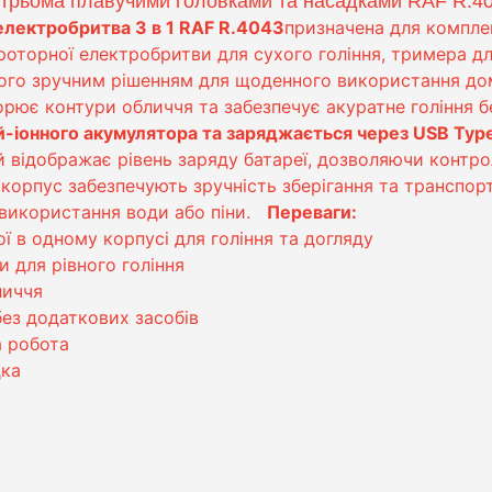
 трьома плавучими головками та насадками RAF R.4
електробритва 3 в 1 RAF R.4043
призначена для компле
роторної електробритви для сухого гоління, тримера д
 його зручним рішенням для щоденного використання до
рює контури обличчя та забезпечує акуратне гоління б
й-іонного акумулятора та заряджається через USB Typ
 відображає рівень заряду батареї, дозволяючи контро
 корпус забезпечують зручність зберігання та транспорт
 використання води або піни.
Переваги:
ї в одному корпусі для гоління та догляду
и для рівного гоління
личчя
ез додаткових засобів
 робота
дка