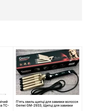
вічий
П'ять хвиль щипці для завивки волосся
ла TC-
Gemei GM-2933, Щипці для завивки
волосся АКЦІЯ