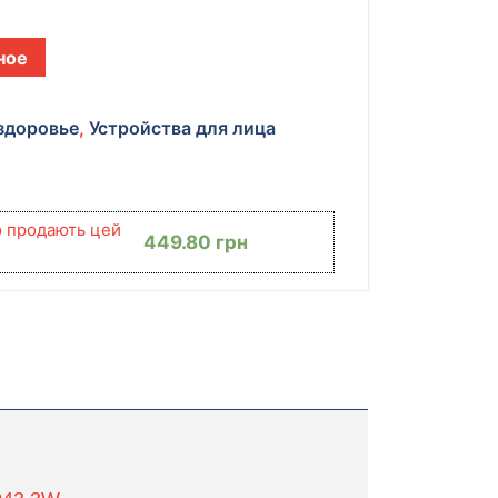
ное
 здоровье
,
Устройства для лица
ю продають цей
449.80
грн