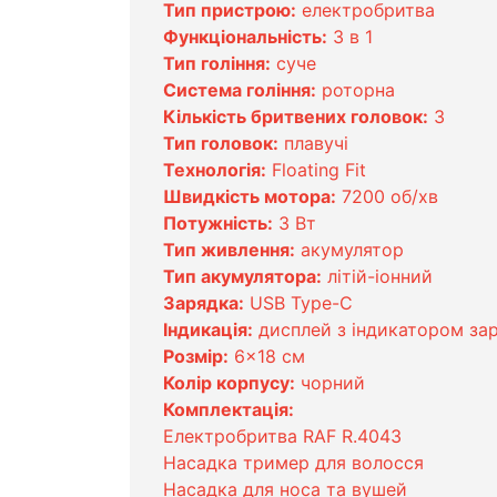
Тип пристрою:
електробритва
Функціональність:
3 в 1
Тип гоління:
суче
Система гоління:
роторна
Кількість бритвених головок:
3
Тип головок:
плавучі
Технологія:
Floating Fit
Швидкість мотора:
7200 об/хв
Потужність:
3 Вт
Тип живлення:
акумулятор
Тип акумулятора:
літій-іонний
Зарядка:
USB Type-C
Індикація:
дисплей з індикатором за
Розмір:
6×18 см
Колір корпусу:
чорний
Комплектація:
Електробритва RAF R.4043
Насадка тример для волосся
Насадка для носа та вушей