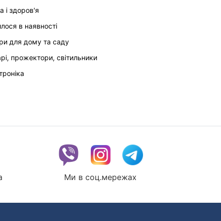
а і здоров'я
илося в наявності
ри для дому та саду
арі, прожектори, світильники
троніка
a
Ми в соц.мережах