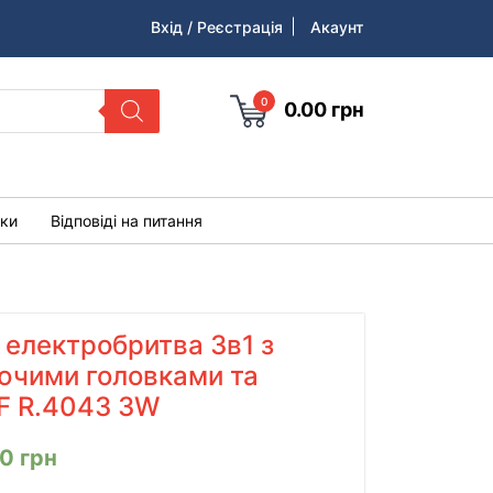
Вхід / Реєстрація
Акаунт
0
0.00
грн
уки
Відповіді на питання
електробритва 3в1 з
ючими головками та
F R.4043 3W
00
грн