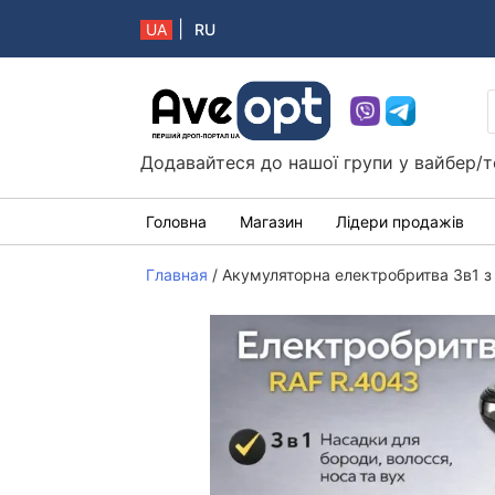
|
UA
RU
Aveopt – оптова дропшипінг платформа в 
Додавайтеся до нашої групи у вайбер/т
Головна
Магазин
Лідери продажів
Главная
/
Акумуляторна електробритва 3в1 