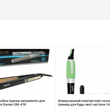
сійна праска-випрямляч для
Універсальний компактний чоло
ся Gemei GM-416
тример для будь-якої частини ті
6502. Найкраща ціна!