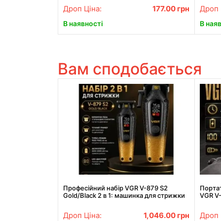
Дроп Ціна:
177.00
грн
Дроп 
В наявності
В ная
Вам сподобається
Професійний набір VGR V-879 S2
Порта
Gold/Black 2 в 1: машинка для стрижки
VGR V-
та тример із LED-дисплеями
машинк
елект
Дроп Ціна:
1,046.00
грн
Дроп 