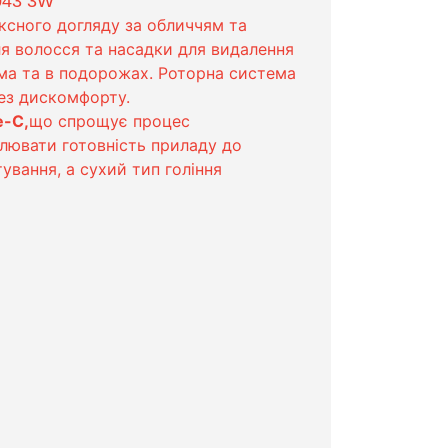
043 3W
ксного догляду за обличчям та
ля волосся та насадки для видалення
ма та в подорожах. Роторна система
ез дискомфорту.
e-C,
що спрощує процес
лювати готовність приладу до
ування, а сухий тип гоління