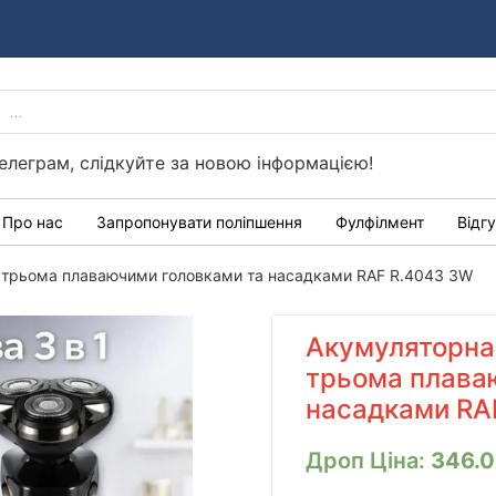
PRODUCTS
Україні
SEARCH
елеграм, слідкуйте за новою інформацією!
Про нас
Запропонувати поліпшення
Фулфілмент
Відг
з трьома плаваючими головками та насадками RAF R.4043 3W
Акумуляторна 
трьома плава
насадками RA
Дроп Ціна:
346.