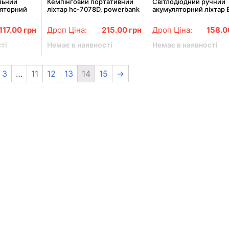
льний
Кемпінговий портативний
Світлодіодний ручний
яторний
ліхтар hc-7078D, powerbank
акумуляторний ліхтар 
ереносний
7701B COB з повербан
031-5WS
та сонячною панеллю 
117.00
грн
Дроп Ціна:
215.00
грн
Дроп Ціна:
158.
ті
Немає в наявності
Немає в наявності
3
…
11
12
13
14
15
→