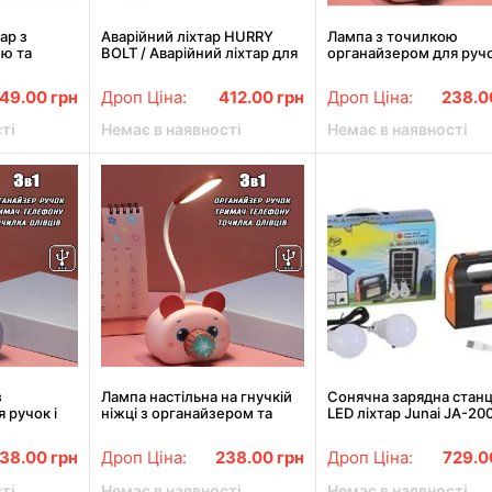
ар з
Аварійний ліхтар HURRY
Лампа з точилкою
ю та
BOLT / Аварійний ліхтар для
органайзером для ручо
r Bank EP-
небезпечних ситуацій
підставкою телефона Q
6609T
Сірий
49.00
грн
Дроп Ціна:
412.00
грн
Дроп Ціна:
238.
ті
Немає в наявності
Немає в наявності
з
Лампа настільна на гнучкій
Сонячна зарядна станц
 ручок і
ніжці з органайзером та
LED ліхтар Junai JA-20
телефону
підставкою телефону Quite
лампочками + Power B
 з точилкою
Light Pig з точилкою рожева
38.00
грн
Дроп Ціна:
238.00
грн
Дроп Ціна:
729.
ті
Немає в наявності
Немає в наявності