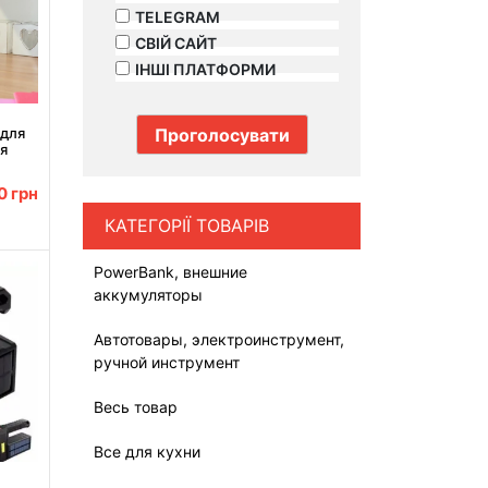
TELEGRAM
СВІЙ САЙТ
ІНШІ ПЛАТФОРМИ
 для
ля
iggy
00
грн
КАТЕГОРІЇ ТОВАРІВ
PowerBank, внешние
аккумуляторы
Автотовары, электроинструмент,
ручной инструмент
Весь товар
Все для кухни