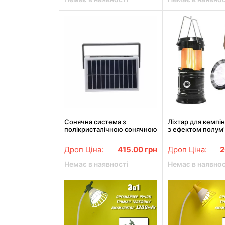
Сонячна система з
Ліхтар для кемпі
полікристалічною сонячною
з ефектом полум'
панеллю Портативна
сонячна станція ліхтар YW-
Дроп Ціна:
415.00
грн
Дроп Ціна:
2
7728
Немає в наявності
Немає в наявнос