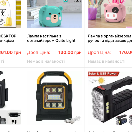
 DESKTOP
Лампа настільна з
Лампа з органайзером
ункцією
органайзером Quite Light
ручок та підставкою д
Ah,
Bear синя акумуляторна
телефону Quite Light P
ону жовта
акумуляторна
361.00
грн
Дроп Ціна:
130.00
грн
Дроп Ціна:
176.
ті
Немає в наявності
Немає в наявності