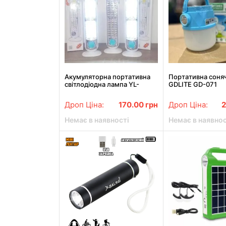
Акумуляторна портативна
Портативна соняч
світлодіодна лампа YL-
GDLITE GD-071
8683T
Дроп Ціна:
170.00
грн
Дроп Ціна:
Немає в наявності
Немає в наявнос