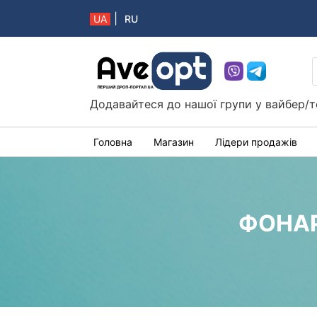
|
UA
RU
Aveopt – оптова дропшипінг платформа в 
Додавайтеся до нашої групи у вайбер/т
Головна
Магазин
Лідери продажів
ФОНАР