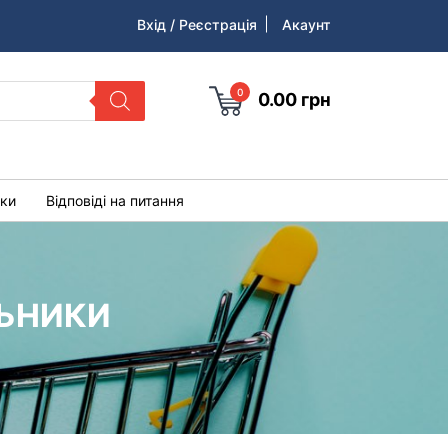
Вхід / Реєстрація
Акаунт
0
0.00
грн
уки
Відповіді на питання
ЛЬНИКИ