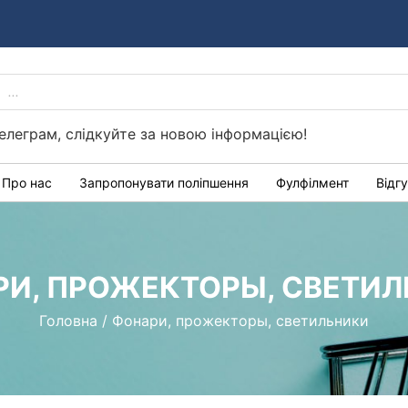
PRODUCTS
Україні
SEARCH
елеграм, слідкуйте за новою інформацією!
Про нас
Запропонувати поліпшення
Фулфілмент
Відг
И, ПРОЖЕКТОРЫ, СВЕТИ
Головна
/
Фонари, прожекторы, светильники