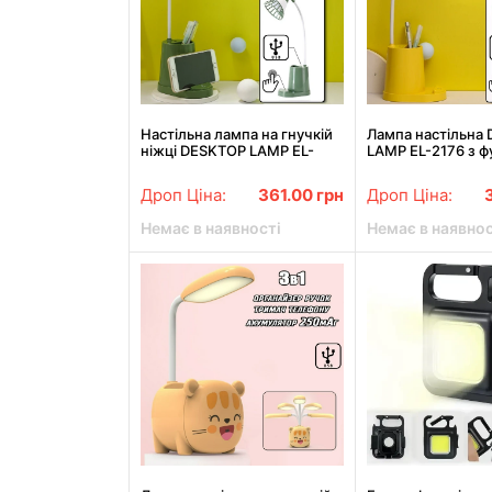
Настільна лампа на гнучкій
Лампа настільна
ніжці DESKTOP LAMP EL-
LAMP EL-2176 з ф
2176 зелена з функцією
Powerbank 1200m
PowerBank 1200 мАг
тримачем телеф
Дроп Ціна:
361.00
грн
Дроп Ціна:
Немає в наявності
Немає в наявнос