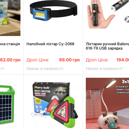
на станція
Налобний ліхтар Cy-2068
Ліхтарик ручний Bailon
616-T6 USB зарядка
262.00
грн
Дроп Ціна:
99.00
грн
Дроп Ціна:
194.
ті
Немає в наявності
Немає в наявності