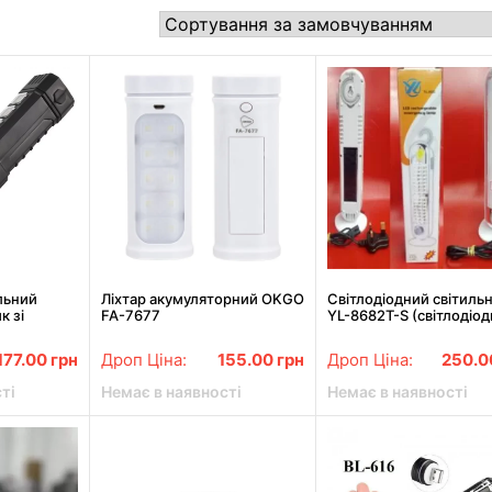
льний
Ліхтар акумуляторний OKGO
Світлодіодний світиль
к зі
FA-7677
YL-8682T-S (світлодіод
панель) з вбудованим
акумулятором і заряд
177.00
грн
Дроп Ціна:
155.00
грн
Дроп Ціна:
250.
пристроєм
ті
Немає в наявності
Немає в наявності