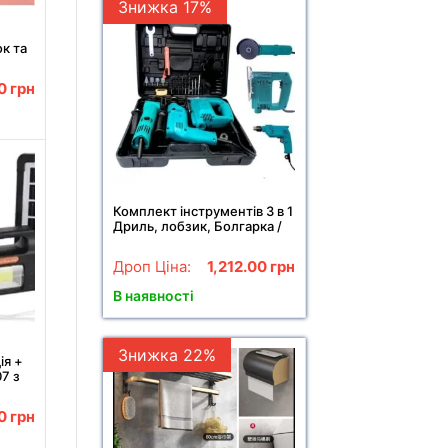
Знижка 17%
к та
uite
00
грн
Комплект інструментів 3 в 1
Дриль, лобзик, Болгарка /
Набір три в одному
Дроп Ціна:
1,212.00
грн
В наявності
Знижка 22%
ія +
07 з
ank
00
грн