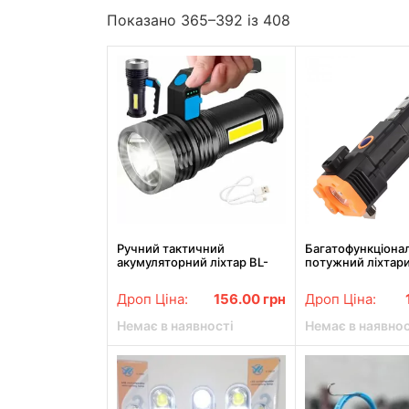
Показано 365–392 із 408
Ручний тактичний
Багатофункціона
акумуляторний ліхтар BL-
потужний ліхтари
8205
склобоєм LL-104
Дроп Ціна:
156.00
грн
Дроп Ціна:
Немає в наявності
Немає в наявнос