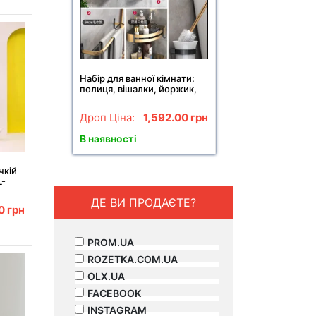
Набір для ванної кімнати:
полиця, вішалки, йоржик,
тримач паперу 6 в 1 Чорний
Дроп Ціна:
1,592.00
грн
В наявності
чкій
L-
ДЕ ВИ ПРОДАЄТЕ?
00
грн
PROM.UA
ROZETKA.COM.UA
OLX.UA
FACEBOOK
INSTAGRAM